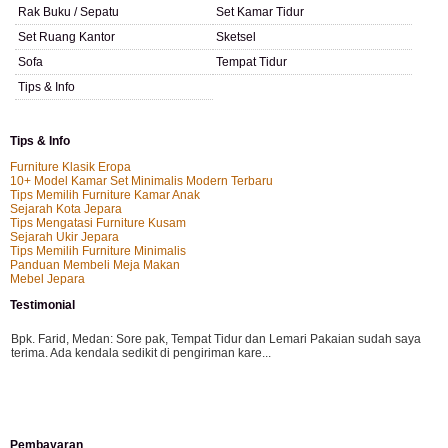
Rak Buku / Sepatu
Set Kamar Tidur
Set Ruang Kantor
Sketsel
Sofa
Tempat Tidur
Tips & Info
Tips & Info
Furniture Klasik Eropa
10+ Model Kamar Set Minimalis Modern Terbaru
Tips Memilih Furniture Kamar Anak
Sejarah Kota Jepara
Tips Mengatasi Furniture Kusam
Sejarah Ukir Jepara
Tips Memilih Furniture Minimalis
Panduan Membeli Meja Makan
Mebel Jepara
Testimonial
Bpk. Farid, Medan:
Sore pak, Tempat Tidur dan Lemari Pakaian sudah saya
terima. Ada kendala sedikit di pengiriman kare...
Mila-Bandung:
Assalamualaikum Pak, Pesanan kursi tamu, lemari, bale2 dan
Pembayaran
kursi teras saya sudah saya terima dan p...