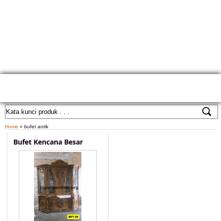
HOME
TENTANG KAMI
GALLERY PRODUK
KONTAK KAMI
CARA PEMESANAN
CUSTOM FURNITURE
SAMPLE WARNA
TESTIMONIAL
Home
» bufet antik
Bufet Kencana Besar