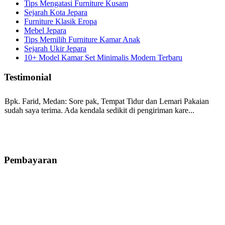
Tips Mengatasi Furniture Kusam
Sejarah Kota Jepara
Furniture Klasik Eropa
Mebel Jepara
Tips Memilih Furniture Kamar Anak
Sejarah Ukir Jepara
10+ Model Kamar Set Minimalis Modern Terbaru
Testimonial
Bpk. Farid, Medan:
Sore pak, Tempat Tidur dan Lemari Pakaian
sudah saya terima. Ada kendala sedikit di pengiriman kare...
Mila-Bandung:
Assalamualaikum Pak, Pesanan kursi tamu, lemari,
bale2 dan kursi teras saya sudah saya terima dan p...
Pembayaran
Ibu Vina, Bogor:
Meja belajar cocok Pak, bagus dan kayu jati tua
seperti yang saya punya di rumah...