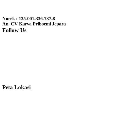
Ibu Jennita, Banjarbaru Kalimantan:
Terima kasih untuk
gebyoknya,, udah sampai,, barangnya sama dengan di foto. Gak
Norek : 135-001-336-737-8
nyesel deh beli geby...
An. CV Karya Priboemi Jepara
Follow Us
Ibu Srie – Jakarta:
Siang Pak, lemarinya dah datang Kerjaannya
rapih, habis ini saya mau pesan lemari pajangan AP 10 j...
Ibu Meidy, Jakarta:
Paakkkk Tempat tidurnya dah sampeeee Keren
dehh Tolong buatin meja makan bulat persis sama foto y...
Peta Lokasi
Hendro Tri P – Surabaya:
Pak Mail kursi kantornya sudah sampai,
saya mengucapkan banyak terima kasih....
Ibu Asa, Cibubur:
Pak Trolynya sudah sampai tadi Makasii ya Pak...