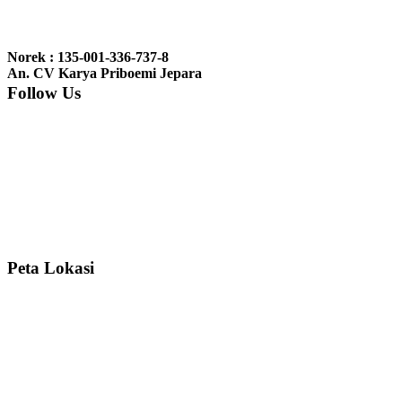
Ibu Jennita, Banjarbaru Kalimantan:
Terima kasih untuk
gebyoknya,, udah sampai,, barangnya sama dengan di foto. Gak
Norek : 135-001-336-737-8
nyesel deh beli geby...
An. CV Karya Priboemi Jepara
Follow Us
Ibu Srie – Jakarta:
Siang Pak, lemarinya dah datang Kerjaannya
rapih, habis ini saya mau pesan lemari pajangan AP 10 j...
Ibu Meidy, Jakarta:
Paakkkk Tempat tidurnya dah sampeeee Keren
dehh Tolong buatin meja makan bulat persis sama foto y...
Peta Lokasi
Hendro Tri P – Surabaya:
Pak Mail kursi kantornya sudah sampai,
saya mengucapkan banyak terima kasih....
Ibu Asa, Cibubur:
Pak Trolynya sudah sampai tadi Makasii ya Pak...