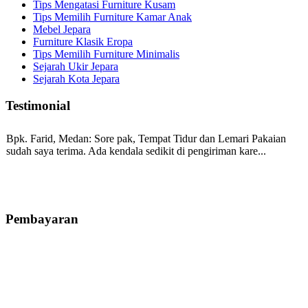
Tips Mengatasi Furniture Kusam
Tips Memilih Furniture Kamar Anak
Mebel Jepara
Furniture Klasik Eropa
Tips Memilih Furniture Minimalis
Sejarah Ukir Jepara
Sejarah Kota Jepara
Testimonial
Bpk. Farid, Medan:
Sore pak, Tempat Tidur dan Lemari Pakaian
sudah saya terima. Ada kendala sedikit di pengiriman kare...
Mila-Bandung:
Assalamualaikum Pak, Pesanan kursi tamu, lemari,
bale2 dan kursi teras saya sudah saya terima dan p...
Pembayaran
Ibu Vina, Bogor:
Meja belajar cocok Pak, bagus dan kayu jati tua
seperti yang saya punya di rumah...