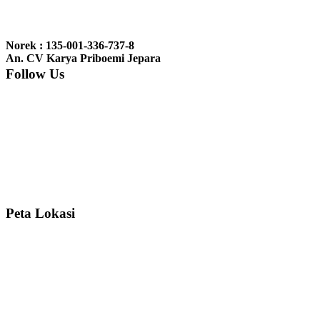
Ibu Jennita, Banjarbaru Kalimantan:
Terima kasih untuk
gebyoknya,, udah sampai,, barangnya sama dengan di foto. Gak
Norek : 135-001-336-737-8
nyesel deh beli geby...
An. CV Karya Priboemi Jepara
Follow Us
Ibu Srie – Jakarta:
Siang Pak, lemarinya dah datang Kerjaannya
rapih, habis ini saya mau pesan lemari pajangan AP 10 j...
Ibu Meidy, Jakarta:
Paakkkk Tempat tidurnya dah sampeeee Keren
dehh Tolong buatin meja makan bulat persis sama foto y...
Peta Lokasi
Hendro Tri P – Surabaya:
Pak Mail kursi kantornya sudah sampai,
saya mengucapkan banyak terima kasih....
Ibu Asa, Cibubur:
Pak Trolynya sudah sampai tadi Makasii ya Pak...