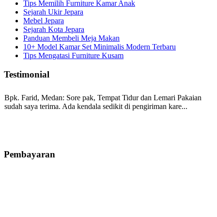
Tips Memilih Furniture Kamar Anak
Sejarah Ukir Jepara
Mebel Jepara
Sejarah Kota Jepara
Panduan Membeli Meja Makan
10+ Model Kamar Set Minimalis Modern Terbaru
Tips Mengatasi Furniture Kusam
Testimonial
Bpk. Farid, Medan:
Sore pak, Tempat Tidur dan Lemari Pakaian
sudah saya terima. Ada kendala sedikit di pengiriman kare...
Mila-Bandung:
Assalamualaikum Pak, Pesanan kursi tamu, lemari,
bale2 dan kursi teras saya sudah saya terima dan p...
Pembayaran
Ibu Vina, Bogor:
Meja belajar cocok Pak, bagus dan kayu jati tua
seperti yang saya punya di rumah...