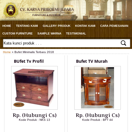
HOME
TENTANG KAMI
GALLERY PRODUK
KONTAK KAMI
CARA PEMESANAN
CUSTOM FURNITURE
SAMPLE WARNA
TESTIMONIAL
Home
» Bufet Minimalis Terbaru 2018
BUfet Tv Profil
Bufet TV Murah
Rp. (Hubungi Cs)
Rp. (Hubungi Cs)
Kode Produk : NKS 13
Kode Produk : BFT 44
LIHAT DETAIL PRODUK
LIHAT DETAIL PRODUK