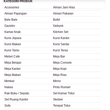
KATEGORI PRODUK
Accesories
Almari Jam Hias
Almari Pajangan
Almari Pakaian
Bale Bale
Bufet
Gazebo
Gebyok
Kamar Anak
Kitchen Set
Kursi Jepara
Kursi Kantor
Kursi Makan
Kursi Santai
Kursi Tamu
Kursi Teras
Mebel Cafe
Meja Bar
Meja Belajar
Meja Console
Meja Kantor
Meja Kopi
Meja Makan
Meja Rias
Mimbar
Mirror
Nakas
Pintu Rumah
Rak Buku / Sepatu
Set Kamar Tidur
Set Ruang Kantor
Sketsel
Sofa
Tempat Tidur