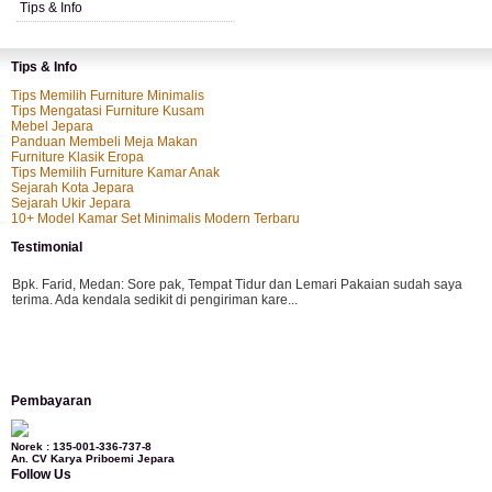
Tips & Info
Tips & Info
Tips Memilih Furniture Minimalis
Tips Mengatasi Furniture Kusam
Mebel Jepara
Panduan Membeli Meja Makan
Furniture Klasik Eropa
Tips Memilih Furniture Kamar Anak
Sejarah Kota Jepara
Sejarah Ukir Jepara
10+ Model Kamar Set Minimalis Modern Terbaru
Testimonial
Bpk. Farid, Medan:
Sore pak, Tempat Tidur dan Lemari Pakaian sudah saya
terima. Ada kendala sedikit di pengiriman kare...
Mila-Bandung:
Assalamualaikum Pak, Pesanan kursi tamu, lemari, bale2 dan
Pembayaran
kursi teras saya sudah saya terima dan p...
Norek : 135-001-336-737-8
An. CV Karya Priboemi Jepara
Follow Us
Ibu Vina, Bogor:
Meja belajar cocok Pak, bagus dan kayu jati tua seperti yang