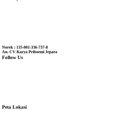
Ibu Vina, Bogor:
Meja belajar cocok Pak, bagus dan kayu jati tua
seperti yang saya punya di rumah...
Ibu Jennita, Banjarbaru Kalimantan:
Terima kasih untuk
gebyoknya,, udah sampai,, barangnya sama dengan di foto. Gak
Norek : 135-001-336-737-8
nyesel deh beli geby...
An. CV Karya Priboemi Jepara
Follow Us
Ibu Srie – Jakarta:
Siang Pak, lemarinya dah datang Kerjaannya
rapih, habis ini saya mau pesan lemari pajangan AP 10 j...
Ibu Meidy, Jakarta:
Paakkkk Tempat tidurnya dah sampeeee Keren
dehh Tolong buatin meja makan bulat persis sama foto y...
Peta Lokasi
Hendro Tri P – Surabaya:
Pak Mail kursi kantornya sudah sampai,