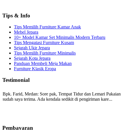
Tips & Info
Tips Memilih Furniture Kamar Anak
Mebel Jepara
10+ Model Kamar Set Minimalis Modern Terbaru
Tips Mengatasi Furniture Kusam
Sejarah Ukir Jepara
Tips Memilih Furniture Minimalis
Sejarah Kota Jepara
Panduan Membeli Meja Makan
Furniture Klasik Eropa
Testimonial
Bpk. Farid, Medan:
Sore pak, Tempat Tidur dan Lemari Pakaian
sudah saya terima. Ada kendala sedikit di pengiriman kare...
Mila-Bandung:
Assalamualaikum Pak, Pesanan kursi tamu, lemari,
bale2 dan kursi teras saya sudah saya terima dan p...
Pembayaran