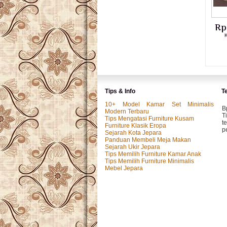
Rp
K
Tips & Info
T
10+ Model Kamar Set Minimalis
B
Modern Terbaru
T
Tips Mengatasi Furniture Kusam
t
Furniture Klasik Eropa
p
Sejarah Kota Jepara
Panduan Membeli Meja Makan
Sejarah Ukir Jepara
Tips Memilih Furniture Kamar Anak
M
Tips Memilih Furniture Minimalis
P
Mebel Jepara
k
p.
I
P
y