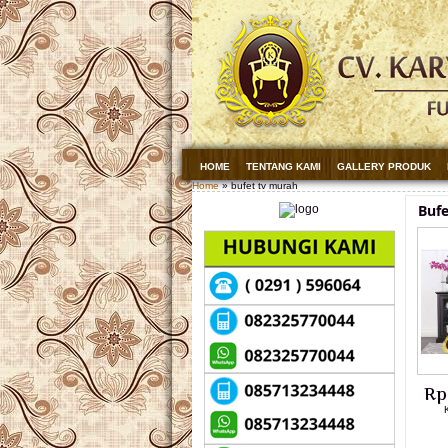
HOME
TENTANG KAMI
GALLERY PRODUK
Home
» bufet tv murah
Bufe
Rp