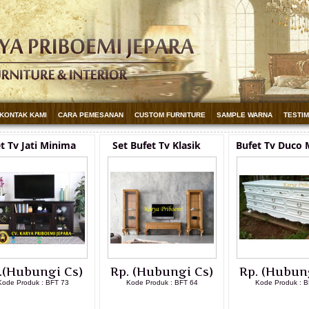
KONTAK KAMI
CARA PEMESANAN
CUSTOM FURNITURE
SAMPLE WARNA
TESTI
t Tv Jati Minima
Set Bufet Tv Klasik
Bufet Tv Duco
.(Hubungi Cs)
Rp. (Hubungi Cs)
Rp. (Hubun
Kode Produk : BFT 73
Kode Produk : BFT 64
Kode Produk : B
LIHAT DETAIL PRODUK
LIHAT DETAIL PRODUK
LIHAT DETAI