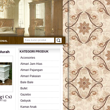
MONIAL
 Murah
KATEGORI PRODUK
Accesories
Almari Jam Hias
Almari Pajangan
Almari Pakaian
Bale Bale
Bufet
Gazebo
gi Cs)
Gebyok
FT 63
Kamar Anak
L PRODUK