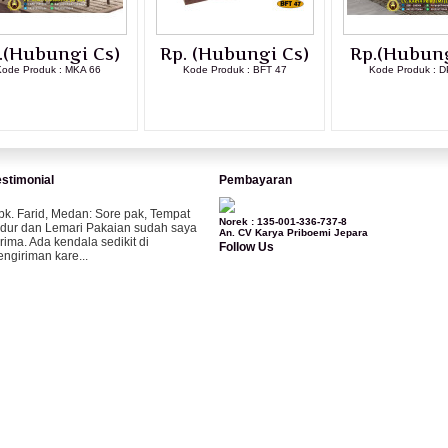
.(Hubungi Cs)
Rp. (Hubungi Cs)
Rp.(Hubung
ode Produk : MKA 66
Kode Produk : BFT 47
Kode Produk : D
LIHAT DETAIL PRODUK
LIHAT DETAIL PRODUK
LIHAT DETAI
estimonial
Pembayaran
pk. Farid, Medan:
Sore pak, Tempat
Norek : 135-001-336-737-8
idur dan Lemari Pakaian sudah saya
An. CV Karya Priboemi Jepara
erima. Ada kendala sedikit di
Follow Us
engiriman kare...
ila-Bandung:
Assalamualaikum Pak,
esanan kursi tamu, lemari, bale2 dan
ursi teras saya sudah saya terima dan
..
bu Vina, Bogor:
Meja belajar cocok
ak, bagus dan kayu jati tua seperti
ang saya punya di rumah...