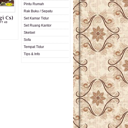
Pintu Rumah
Rak Buku / Sepatu
i Cs)
Set Kamar Tidur
FT 48
Set Ruang Kantor
L PRODUK
Sketsel
Sofa
Tempat Tidur
Tips & Info