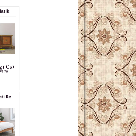
lasik
i Cs)
FT 76
L PRODUK
ati Re