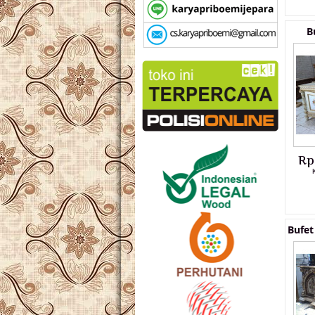
B
Rp
Bufe