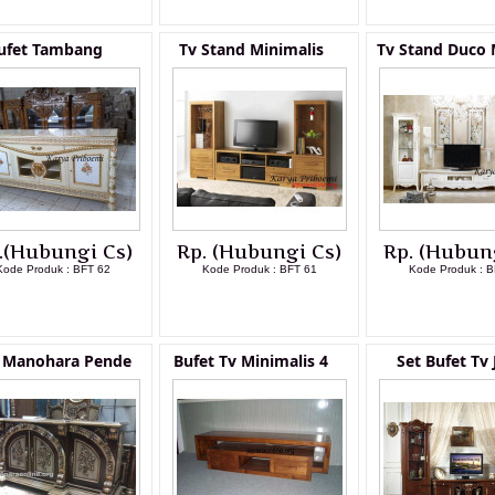
ufet Tambang
Tv Stand Minimalis
Tv Stand Duco
.(Hubungi Cs)
Rp. (Hubungi Cs)
Rp. (Hubun
Kode Produk : BFT 62
Kode Produk : BFT 61
Kode Produk : B
LIHAT DETAIL PRODUK
LIHAT DETAIL PRODUK
LIHAT DETAI
t Manohara Pende
Bufet Tv Minimalis 4
Set Bufet Tv 