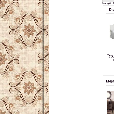
Mungkin A
Di
Rp
Meja