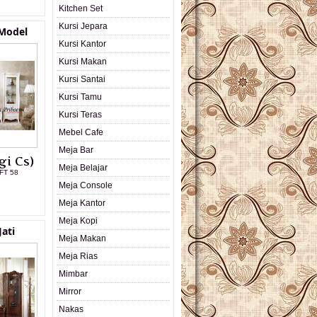
Kitchen Set
Kursi Jepara
 Model
Kursi Kantor
Kursi Makan
Kursi Santai
Kursi Tamu
Kursi Teras
Mebel Cafe
Meja Bar
gi Cs)
Meja Belajar
FT 58
Meja Console
L PRODUK
Meja Kantor
Meja Kopi
Jati
Meja Makan
Meja Rias
Mimbar
Mirror
Nakas