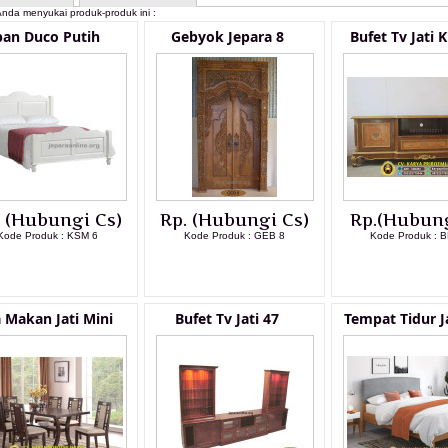
nda menyukai produk-produk ini :
pan Duco Putih
Gebyok Jepara 8
Bufet Tv Jati K
. (Hubungi Cs)
Rp. (Hubungi Cs)
Rp.(Hubung
Kode Produk : KSM 6
Kode Produk : GEB 8
Kode Produk : B
LIHAT DETAIL PRODUK
LIHAT DETAIL PRODUK
LIHAT DETAI
 Makan Jati Mini
Bufet Tv Jati 47
Tempat Tidur J