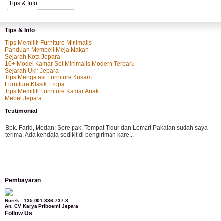
Tips & Info
Tips & Info
Tips Memilih Furniture Minimalis
Panduan Membeli Meja Makan
Sejarah Kota Jepara
10+ Model Kamar Set Minimalis Modern Terbaru
Sejarah Ukir Jepara
Tips Mengatasi Furniture Kusam
Furniture Klasik Eropa
Tips Memilih Furniture Kamar Anak
Mebel Jepara
Testimonial
Bpk. Farid, Medan:
Sore pak, Tempat Tidur dan Lemari Pakaian sudah saya
terima. Ada kendala sedikit di pengiriman kare...
Mila-Bandung:
Assalamualaikum Pak, Pesanan kursi tamu, lemari, bale2 dan
Pembayaran
kursi teras saya sudah saya terima dan p...
Norek : 135-001-336-737-8
An. CV Karya Priboemi Jepara
Follow Us
Ibu Vina, Bogor:
Meja belajar cocok Pak, bagus dan kayu jati tua seperti yang