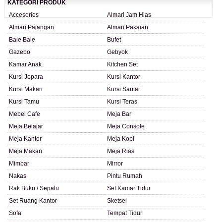
KATEGORI PRODUK
Accesories
Almari Jam Hias
Almari Pajangan
Almari Pakaian
Bale Bale
Bufet
Gazebo
Gebyok
Kamar Anak
Kitchen Set
Kursi Jepara
Kursi Kantor
Kursi Makan
Kursi Santai
Kursi Tamu
Kursi Teras
Mebel Cafe
Meja Bar
Meja Belajar
Meja Console
Meja Kantor
Meja Kopi
Meja Makan
Meja Rias
Mimbar
Mirror
Nakas
Pintu Rumah
Rak Buku / Sepatu
Set Kamar Tidur
Set Ruang Kantor
Sketsel
Sofa
Tempat Tidur