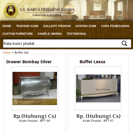
HOME
TENTANG KAMI
GALLERY PRODUK
KONTAK KAMI
CARA PEMESANAN
CUSTOM FURNITURE
SAMPLE WARNA
TESTIMONIAL
Home
» Buffet Jati
Drawer Bombay Silver
Buffet Lexus
Rp.(Hubungi Cs)
Rp. (Hubungi Cs)
Kode Produk : BFT 69
Kode Produk : BFT 67
LIHAT DETAIL PRODUK
LIHAT DETAIL PRODUK