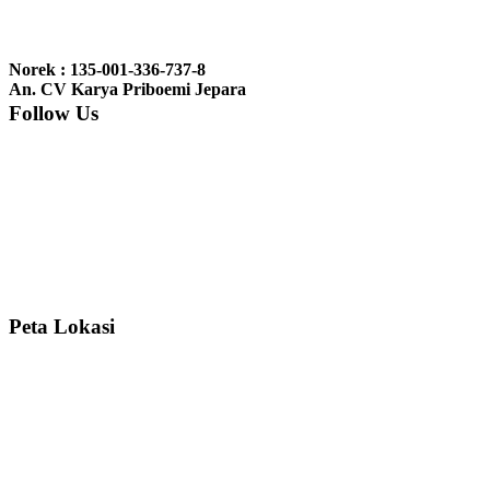
Ibu Jennita, Banjarbaru Kalimantan:
Terima kasih untuk
gebyoknya,, udah sampai,, barangnya sama dengan di foto. Gak
Norek : 135-001-336-737-8
nyesel deh beli geby...
An. CV Karya Priboemi Jepara
Follow Us
Ibu Srie – Jakarta:
Siang Pak, lemarinya dah datang Kerjaannya
rapih, habis ini saya mau pesan lemari pajangan AP 10 j...
Ibu Meidy, Jakarta:
Paakkkk Tempat tidurnya dah sampeeee Keren
dehh Tolong buatin meja makan bulat persis sama foto y...
Peta Lokasi
Hendro Tri P – Surabaya:
Pak Mail kursi kantornya sudah sampai,
saya mengucapkan banyak terima kasih....
Ibu Asa, Cibubur:
Pak Trolynya sudah sampai tadi Makasii ya Pak...