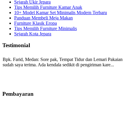
Sejarah Ukir Jepara
Tips Memilih Furniture Kamar Anak
10+ Model Kamar Set Minimalis Modern Terbaru
Panduan Membeli Meja Makan
Furniture Klasik Eropa
Tips Memilih Furniture Minimalis
Sejarah Kota Jepara
Testimonial
Bpk. Farid, Medan:
Sore pak, Tempat Tidur dan Lemari Pakaian
sudah saya terima. Ada kendala sedikit di pengiriman kare...
Mila-Bandung:
Assalamualaikum Pak, Pesanan kursi tamu, lemari,
bale2 dan kursi teras saya sudah saya terima dan p...
Pembayaran
Ibu Vina, Bogor:
Meja belajar cocok Pak, bagus dan kayu jati tua
seperti yang saya punya di rumah...