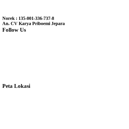
Ibu Jennita, Banjarbaru Kalimantan:
Terima kasih untuk
gebyoknya,, udah sampai,, barangnya sama dengan di foto. Gak
Norek : 135-001-336-737-8
nyesel deh beli geby...
An. CV Karya Priboemi Jepara
Follow Us
Ibu Srie – Jakarta:
Siang Pak, lemarinya dah datang Kerjaannya
rapih, habis ini saya mau pesan lemari pajangan AP 10 j...
Ibu Meidy, Jakarta:
Paakkkk Tempat tidurnya dah sampeeee Keren
dehh Tolong buatin meja makan bulat persis sama foto y...
Peta Lokasi
Hendro Tri P – Surabaya:
Pak Mail kursi kantornya sudah sampai,
saya mengucapkan banyak terima kasih....
Ibu Asa, Cibubur:
Pak Trolynya sudah sampai tadi Makasii ya Pak...