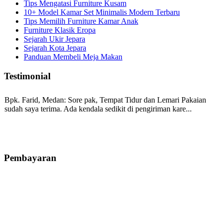
Tips Mengatasi Furniture Kusam
10+ Model Kamar Set Minimalis Modern Terbaru
Tips Memilih Furniture Kamar Anak
Furniture Klasik Eropa
Sejarah Ukir Jepara
Sejarah Kota Jepara
Panduan Membeli Meja Makan
Testimonial
Bpk. Farid, Medan:
Sore pak, Tempat Tidur dan Lemari Pakaian
sudah saya terima. Ada kendala sedikit di pengiriman kare...
Mila-Bandung:
Assalamualaikum Pak, Pesanan kursi tamu, lemari,
bale2 dan kursi teras saya sudah saya terima dan p...
Pembayaran
Ibu Vina, Bogor:
Meja belajar cocok Pak, bagus dan kayu jati tua
seperti yang saya punya di rumah...