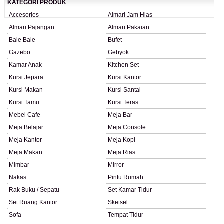
KATEGORI PRODUK
Accesories
Almari Jam Hias
Almari Pajangan
Almari Pakaian
Bale Bale
Bufet
Gazebo
Gebyok
Kamar Anak
Kitchen Set
Kursi Jepara
Kursi Kantor
Kursi Makan
Kursi Santai
Kursi Tamu
Kursi Teras
Mebel Cafe
Meja Bar
Meja Belajar
Meja Console
Meja Kantor
Meja Kopi
Meja Makan
Meja Rias
Mimbar
Mirror
Nakas
Pintu Rumah
Rak Buku / Sepatu
Set Kamar Tidur
Set Ruang Kantor
Sketsel
Sofa
Tempat Tidur