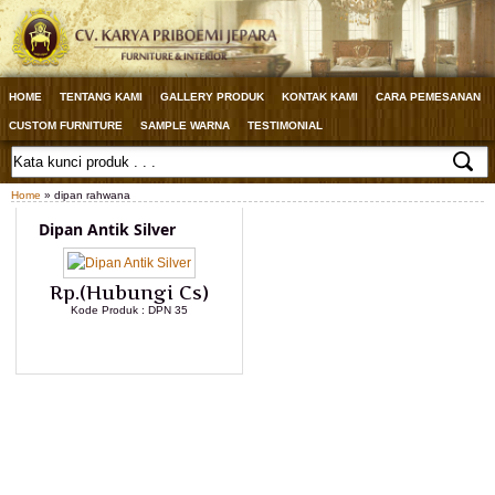
HOME
TENTANG KAMI
GALLERY PRODUK
KONTAK KAMI
CARA PEMESANAN
CUSTOM FURNITURE
SAMPLE WARNA
TESTIMONIAL
Home
» dipan rahwana
Dipan Antik Silver
Rp.(Hubungi Cs)
Kode Produk : DPN 35
LIHAT DETAIL PRODUK