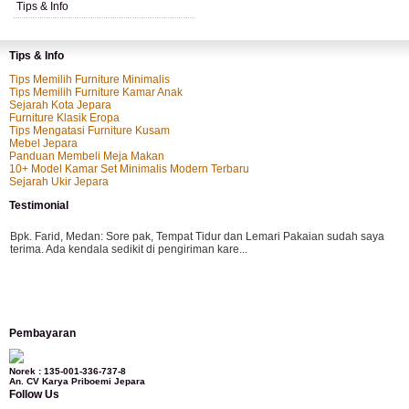
Tips & Info
Tips & Info
Tips Memilih Furniture Minimalis
Tips Memilih Furniture Kamar Anak
Sejarah Kota Jepara
Furniture Klasik Eropa
Tips Mengatasi Furniture Kusam
Mebel Jepara
Panduan Membeli Meja Makan
10+ Model Kamar Set Minimalis Modern Terbaru
Sejarah Ukir Jepara
Testimonial
Bpk. Farid, Medan:
Sore pak, Tempat Tidur dan Lemari Pakaian sudah saya
terima. Ada kendala sedikit di pengiriman kare...
Mila-Bandung:
Assalamualaikum Pak, Pesanan kursi tamu, lemari, bale2 dan
Pembayaran
kursi teras saya sudah saya terima dan p...
Norek : 135-001-336-737-8
An. CV Karya Priboemi Jepara
Follow Us
Ibu Vina, Bogor:
Meja belajar cocok Pak, bagus dan kayu jati tua seperti yang