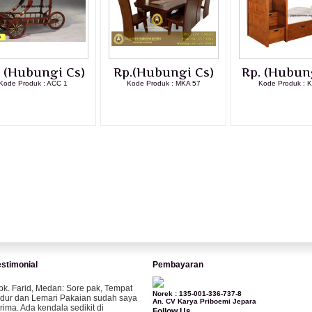
. (Hubungi Cs)
Rp.(Hubungi Cs)
Rp. (Hubun
Kode Produk : ACC 1
Kode Produk : MKA 57
Kode Produk : 
LIHAT DETAIL PRODUK
LIHAT DETAIL PRODUK
LIHAT DETAI
estimonial
Pembayaran
pk. Farid, Medan:
Sore pak, Tempat
Norek : 135-001-336-737-8
idur dan Lemari Pakaian sudah saya
An. CV Karya Priboemi Jepara
erima. Ada kendala sedikit di
Follow Us