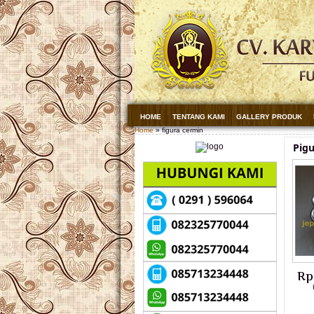
HOME
TENTANG KAMI
GALLERY PRODUK
Home
» figura cermin
Pigu
Rp