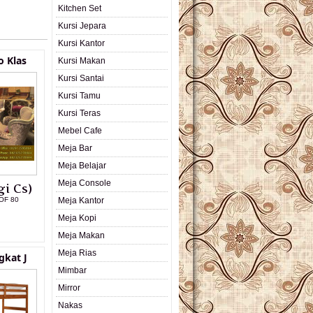
Kitchen Set
Kursi Jepara
Kursi Kantor
o Klas
Kursi Makan
Kursi Santai
Kursi Tamu
Kursi Teras
Mebel Cafe
Meja Bar
Meja Belajar
Meja Console
i Cs)
OF 80
Meja Kantor
Meja Kopi
L PRODUK
Meja Makan
Meja Rias
gkat J
Mimbar
Mirror
Nakas