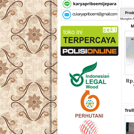
Prod
Mungkin A
M
Rp
Trol