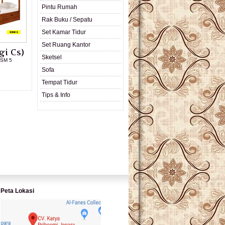
Pintu Rumah
Rak Buku / Sepatu
Set Kamar Tidur
Set Ruang Kantor
gi Cs)
Sketsel
KSM 5
Sofa
L PRODUK
Tempat Tidur
Tips & Info
Peta Lokasi