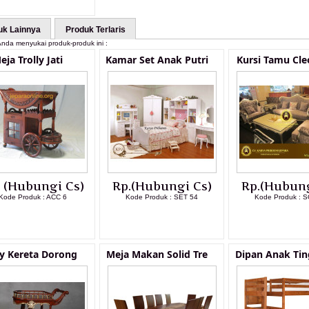
uk Lainnya
Produk Terlaris
nda menyukai produk-produk ini :
eja Trolly Jati
Kamar Set Anak Putri
Kursi Tamu Cle
. (Hubungi Cs)
Rp.(Hubungi Cs)
Rp.(Hubung
Kode Produk : ACC 6
Kode Produk : SET 54
Kode Produk : S
LIHAT DETAIL PRODUK
LIHAT DETAIL PRODUK
LIHAT DETAI
ly Kereta Dorong
Meja Makan Solid Tre
Dipan Anak Tin