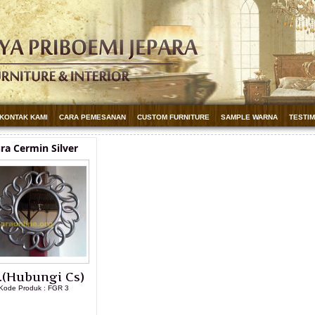
KONTAK KAMI
CARA PEMESANAN
CUSTOM FURNITURE
SAMPLE WARNA
TESTI
ra Cermin Silver
.(Hubungi Cs)
Kode Produk : FGR 3
LIHAT DETAIL PRODUK