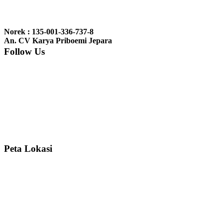
Ibu Jennita, Banjarbaru Kalimantan:
Terima kasih untuk
gebyoknya,, udah sampai,, barangnya sama dengan di foto. Gak
Norek : 135-001-336-737-8
nyesel deh beli geby...
An. CV Karya Priboemi Jepara
Follow Us
Ibu Srie – Jakarta:
Siang Pak, lemarinya dah datang Kerjaannya
rapih, habis ini saya mau pesan lemari pajangan AP 10 j...
Ibu Meidy, Jakarta:
Paakkkk Tempat tidurnya dah sampeeee Keren
dehh Tolong buatin meja makan bulat persis sama foto y...
Peta Lokasi
Hendro Tri P – Surabaya:
Pak Mail kursi kantornya sudah sampai,
saya mengucapkan banyak terima kasih....
Ibu Asa, Cibubur:
Pak Trolynya sudah sampai tadi Makasii ya Pak...