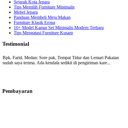
Sejarah Kota Jepara
Tips Memilih Furniture Minimalis
Mebel Jepara
Panduan Membeli Meja Makan
Furniture Klasik Eropa
10+ Model Kamar Set Minimalis Modern Terbaru
Tips Mengatasi Furniture Kusam
Testimonial
Bpk. Farid, Medan:
Sore pak, Tempat Tidur dan Lemari Pakaian
sudah saya terima. Ada kendala sedikit di pengiriman kare...
Mila-Bandung:
Assalamualaikum Pak, Pesanan kursi tamu, lemari,
bale2 dan kursi teras saya sudah saya terima dan p...
Pembayaran
Ibu Vina, Bogor:
Meja belajar cocok Pak, bagus dan kayu jati tua
seperti yang saya punya di rumah...