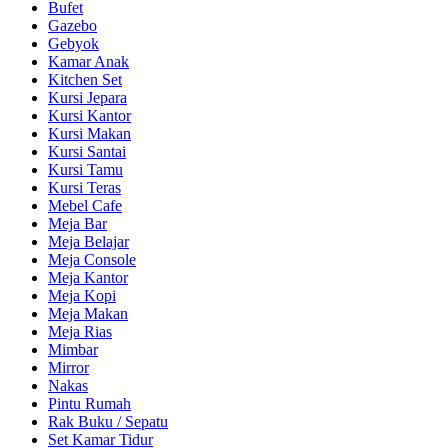
Bufet
Gazebo
Gebyok
Kamar Anak
Kitchen Set
Kursi Jepara
Kursi Kantor
Kursi Makan
Kursi Santai
Kursi Tamu
Kursi Teras
Mebel Cafe
Meja Bar
Meja Belajar
Meja Console
Meja Kantor
Meja Kopi
Meja Makan
Meja Rias
Mimbar
Mirror
Nakas
Pintu Rumah
Rak Buku / Sepatu
Set Kamar Tidur