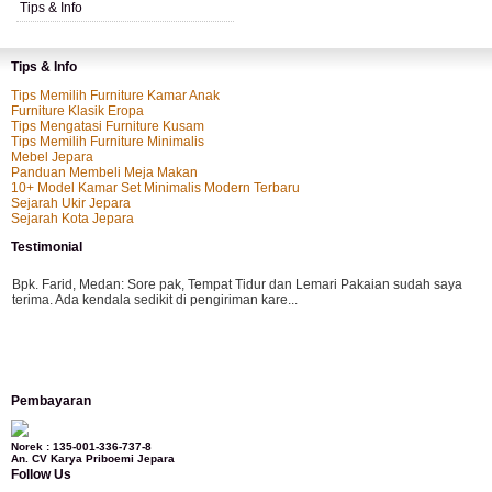
Tips & Info
Tips & Info
Tips Memilih Furniture Kamar Anak
Furniture Klasik Eropa
Tips Mengatasi Furniture Kusam
Tips Memilih Furniture Minimalis
Mebel Jepara
Panduan Membeli Meja Makan
10+ Model Kamar Set Minimalis Modern Terbaru
Sejarah Ukir Jepara
Sejarah Kota Jepara
Testimonial
Bpk. Farid, Medan:
Sore pak, Tempat Tidur dan Lemari Pakaian sudah saya
terima. Ada kendala sedikit di pengiriman kare...
Mila-Bandung:
Assalamualaikum Pak, Pesanan kursi tamu, lemari, bale2 dan
Pembayaran
kursi teras saya sudah saya terima dan p...
Norek : 135-001-336-737-8
An. CV Karya Priboemi Jepara
Follow Us
Ibu Vina, Bogor:
Meja belajar cocok Pak, bagus dan kayu jati tua seperti yang