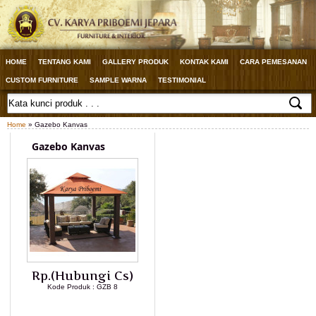
HOME
TENTANG KAMI
GALLERY PRODUK
KONTAK KAMI
CARA PEMESANAN
CUSTOM FURNITURE
SAMPLE WARNA
TESTIMONIAL
Home
» Gazebo Kanvas
Gazebo Kanvas
Rp.(Hubungi Cs)
Kode Produk : GZB 8
LIHAT DETAIL PRODUK