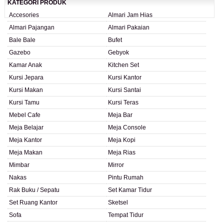
KATEGORI PRODUK
Accesories
Almari Jam Hias
Almari Pajangan
Almari Pakaian
Bale Bale
Bufet
Gazebo
Gebyok
Kamar Anak
Kitchen Set
Kursi Jepara
Kursi Kantor
Kursi Makan
Kursi Santai
Kursi Tamu
Kursi Teras
Mebel Cafe
Meja Bar
Meja Belajar
Meja Console
Meja Kantor
Meja Kopi
Meja Makan
Meja Rias
Mimbar
Mirror
Nakas
Pintu Rumah
Rak Buku / Sepatu
Set Kamar Tidur
Set Ruang Kantor
Sketsel
Sofa
Tempat Tidur