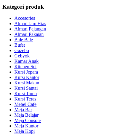
Kategori produk
Accesories
Almari Jam Hias
Almari Pajangan
Almari Pakaian
Bale Bale
Bufet
Gazebo
Gebyok
Kamar Anak
Kitchen Set
Kursi Jepara
Kursi Kantor
Kursi Makan
Kursi Santai
Kursi Tamu
Kursi Teras
Mebel Cafe
Meja Bar
Meja Belajar
Meja Console
Meja Kantor
Meja Kopi