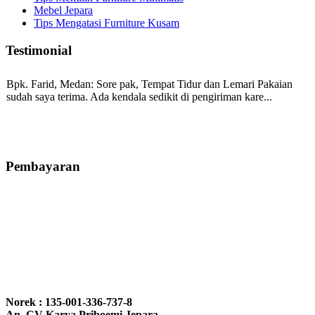
Mebel Jepara
Tips Mengatasi Furniture Kusam
Testimonial
Bpk. Farid, Medan:
Sore pak, Tempat Tidur dan Lemari Pakaian
sudah saya terima. Ada kendala sedikit di pengiriman kare...
Mila-Bandung:
Assalamualaikum Pak, Pesanan kursi tamu, lemari,
bale2 dan kursi teras saya sudah saya terima dan p...
Pembayaran
Ibu Vina, Bogor:
Meja belajar cocok Pak, bagus dan kayu jati tua
seperti yang saya punya di rumah...
Ibu Jennita, Banjarbaru Kalimantan:
Terima kasih untuk
gebyoknya,, udah sampai,, barangnya sama dengan di foto. Gak
Norek : 135-001-336-737-8
nyesel deh beli geby...
An. CV Karya Priboemi Jepara