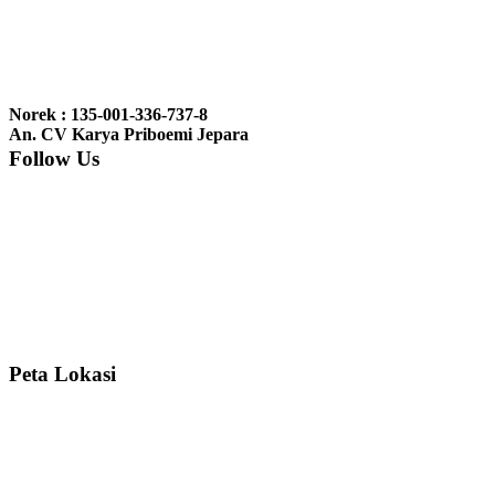
Ibu Jennita, Banjarbaru Kalimantan:
Terima kasih untuk
gebyoknya,, udah sampai,, barangnya sama dengan di foto. Gak
Norek : 135-001-336-737-8
nyesel deh beli geby...
An. CV Karya Priboemi Jepara
Follow Us
Ibu Srie – Jakarta:
Siang Pak, lemarinya dah datang Kerjaannya
rapih, habis ini saya mau pesan lemari pajangan AP 10 j...
Ibu Meidy, Jakarta:
Paakkkk Tempat tidurnya dah sampeeee Keren
dehh Tolong buatin meja makan bulat persis sama foto y...
Peta Lokasi
Hendro Tri P – Surabaya:
Pak Mail kursi kantornya sudah sampai,
saya mengucapkan banyak terima kasih....