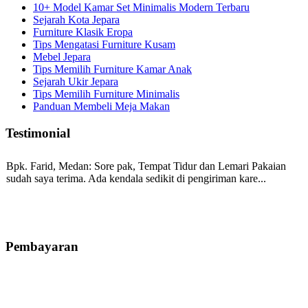
10+ Model Kamar Set Minimalis Modern Terbaru
Sejarah Kota Jepara
Furniture Klasik Eropa
Tips Mengatasi Furniture Kusam
Mebel Jepara
Tips Memilih Furniture Kamar Anak
Sejarah Ukir Jepara
Tips Memilih Furniture Minimalis
Panduan Membeli Meja Makan
Testimonial
Bpk. Farid, Medan:
Sore pak, Tempat Tidur dan Lemari Pakaian
sudah saya terima. Ada kendala sedikit di pengiriman kare...
Mila-Bandung:
Assalamualaikum Pak, Pesanan kursi tamu, lemari,
bale2 dan kursi teras saya sudah saya terima dan p...
Pembayaran
Ibu Vina, Bogor:
Meja belajar cocok Pak, bagus dan kayu jati tua
seperti yang saya punya di rumah...