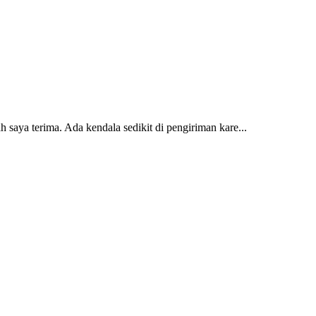
 saya terima. Ada kendala sedikit di pengiriman kare...
2 dan kursi teras saya sudah saya terima dan p...
erti yang saya punya di rumah...