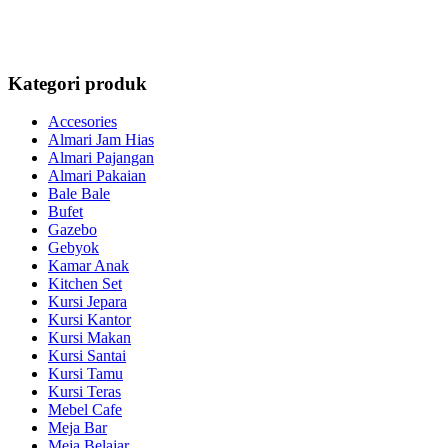
Kategori produk
Accesories
Almari Jam Hias
Almari Pajangan
Almari Pakaian
Bale Bale
Bufet
Gazebo
Gebyok
Kamar Anak
Kitchen Set
Kursi Jepara
Kursi Kantor
Kursi Makan
Kursi Santai
Kursi Tamu
Kursi Teras
Mebel Cafe
Meja Bar
Meja Belajar