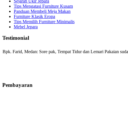
Sejarah Ukir Jepara
Tips Mengatasi Furniture Kusam
Panduan Membeli Meja Makan
Furniture Klasik Eropa
Tips Memilih Furniture Minimalis
Mebel Jepara
Testimonial
Bpk. Farid, Medan:
Sore pak, Tempat Tidur dan Lemari Pakaian sudah
Mila-Bandung:
Assalamualaikum Pak, Pesanan kursi tamu, lemari, bale
Pembayaran
Ibu Vina, Bogor:
Meja belajar cocok Pak, bagus dan kayu jati tua sep