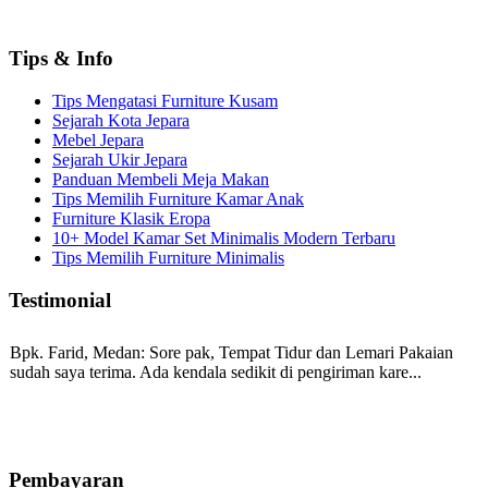
Tips & Info
Tips Mengatasi Furniture Kusam
Sejarah Kota Jepara
Mebel Jepara
Sejarah Ukir Jepara
Panduan Membeli Meja Makan
Tips Memilih Furniture Kamar Anak
Furniture Klasik Eropa
10+ Model Kamar Set Minimalis Modern Terbaru
Tips Memilih Furniture Minimalis
Testimonial
Bpk. Farid, Medan:
Sore pak, Tempat Tidur dan Lemari Pakaian
sudah saya terima. Ada kendala sedikit di pengiriman kare...
Mila-Bandung:
Assalamualaikum Pak, Pesanan kursi tamu, lemari,
bale2 dan kursi teras saya sudah saya terima dan p...
Pembayaran