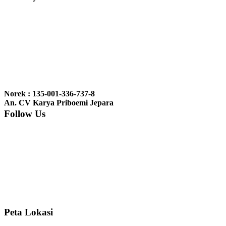
Ibu Vina, Bogor:
Meja belajar cocok Pak, bagus dan kayu jati tua
seperti yang saya punya di rumah...
Ibu Jennita, Banjarbaru Kalimantan:
Terima kasih untuk
gebyoknya,, udah sampai,, barangnya sama dengan di foto. Gak
Norek : 135-001-336-737-8
nyesel deh beli geby...
An. CV Karya Priboemi Jepara
Follow Us
Ibu Srie – Jakarta:
Siang Pak, lemarinya dah datang Kerjaannya
rapih, habis ini saya mau pesan lemari pajangan AP 10 j...
Ibu Meidy, Jakarta:
Paakkkk Tempat tidurnya dah sampeeee Keren
dehh Tolong buatin meja makan bulat persis sama foto y...
Peta Lokasi
Hendro Tri P – Surabaya:
Pak Mail kursi kantornya sudah sampai,