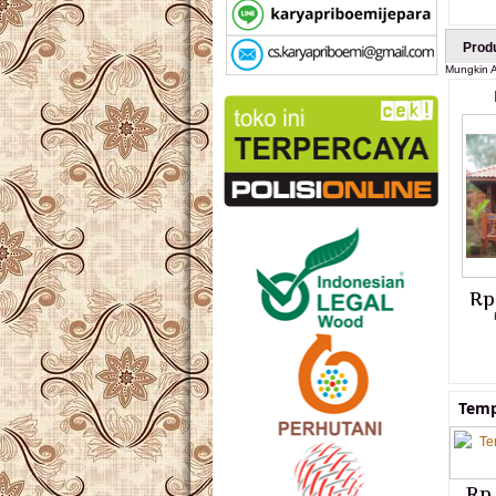
Prod
Mungkin A
Rp
Temp
Rp