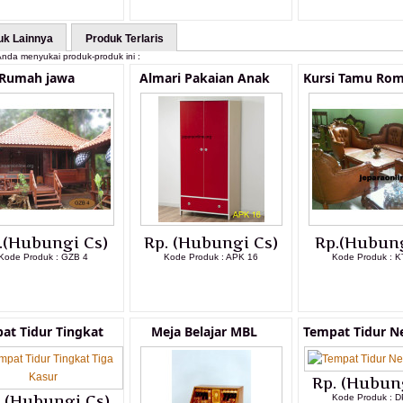
uk Lainnya
Produk Terlaris
nda menyukai produk-produk ini :
Rumah jawa
Almari Pakaian Anak
Kursi Tamu Rom
.(Hubungi Cs)
Rp. (Hubungi Cs)
Rp.(Hubung
Kode Produk : GZB 4
Kode Produk : APK 16
Kode Produk : K
LIHAT DETAIL PRODUK
LIHAT DETAIL PRODUK
LIHAT DETAI
at Tidur Tingkat
Meja Belajar MBL
Tempat Tidur N
Rp. (Hubun
. (Hubungi Cs)
Kode Produk : D