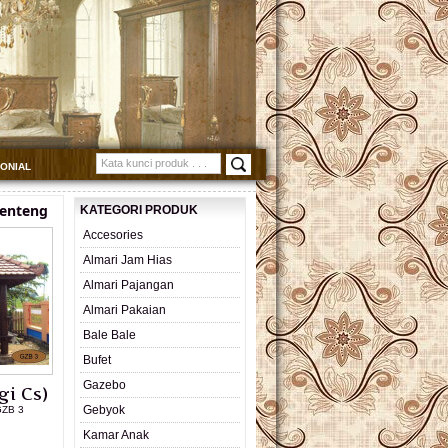
MONIAL
enteng
KATEGORI PRODUK
Accesories
Almari Jam Hias
Almari Pajangan
Almari Pakaian
Bale Bale
Bufet
Gazebo
gi Cs)
Gebyok
GZB 3
Kamar Anak
L PRODUK