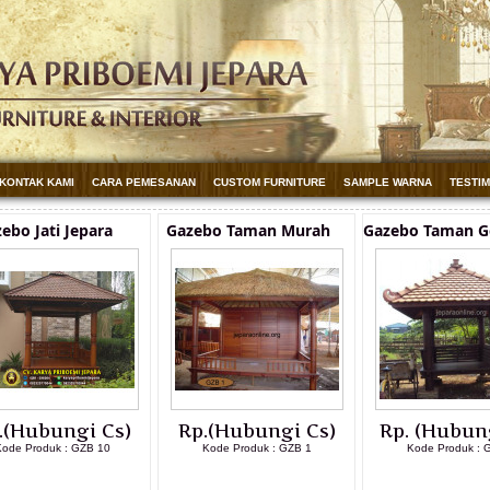
KONTAK KAMI
CARA PEMESANAN
CUSTOM FURNITURE
SAMPLE WARNA
TESTI
ebo Jati Jepara
Gazebo Taman Murah
Gazebo Taman G
.(Hubungi Cs)
Rp.(Hubungi Cs)
Rp. (Hubun
ode Produk : GZB 10
Kode Produk : GZB 1
Kode Produk : 
LIHAT DETAIL PRODUK
LIHAT DETAIL PRODUK
LIHAT DETAI