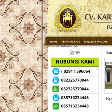
HOME
TENTANG KAMI
GALLERY PRODUK
Home
» Jual Gazebo Jati
Gaz
Rp
K