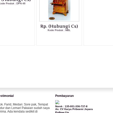
ode Produk : DPN 46
LIHAT DETAI
LIHAT DETAIL PRODUK
Rp. (Hubungi Cs)
Kode Produk : MBL
LIHAT DETAIL PRODUK
estimonial
Pembayaran
pk. Farid, Medan:
Sore pak, Tempat
Norek : 135-001-336-737-8
idur dan Lemari Pakaian sudah saya
An. CV Karya Priboemi Jepara
erima. Ada kendala sedikit di
Follow Us