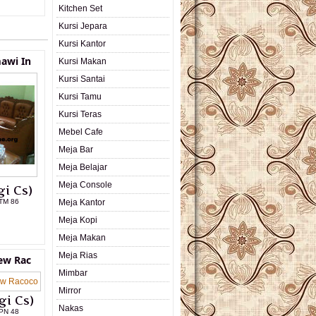
Kitchen Set
Kursi Jepara
Kursi Kantor
awi In
Kursi Makan
Kursi Santai
Kursi Tamu
Kursi Teras
Mebel Cafe
Meja Bar
Meja Belajar
Meja Console
i Cs)
TM 86
Meja Kantor
Meja Kopi
L PRODUK
Meja Makan
Meja Rias
ew Rac
Mimbar
Mirror
gi Cs)
Nakas
PN 48