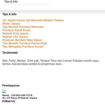
Tips & Info
Tips & Info
10+ Model Kamar Set Minimalis Modern Terbaru
Mebel Jepara
Tips Memilih Furniture Minimalis
Furniture Klasik Eropa
Sejarah Kota Jepara
Sejarah Ukir Jepara
Panduan Membeli Meja Makan
Tips Memilih Furniture Kamar Anak
Tips Mengatasi Furniture Kusam
Testimonial
Bpk. Farid, Medan:
Sore pak, Tempat Tidur dan Lemari Pakaian sudah saya
terima. Ada kendala sedikit di pengiriman kare...
Mila-Bandung:
Assalamualaikum Pak, Pesanan kursi tamu, lemari, bale2 dan
Pembayaran
kursi teras saya sudah saya terima dan p...
Norek : 135-001-336-737-8
An. CV Karya Priboemi Jepara
Follow Us
Ibu Vina, Bogor:
Meja belajar cocok Pak, bagus dan kayu jati tua seperti yang