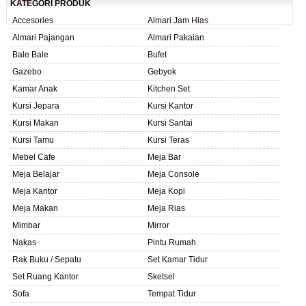
KATEGORI PRODUK
Accesories
Almari Jam Hias
Almari Pajangan
Almari Pakaian
Bale Bale
Bufet
Gazebo
Gebyok
Kamar Anak
Kitchen Set
Kursi Jepara
Kursi Kantor
Kursi Makan
Kursi Santai
Kursi Tamu
Kursi Teras
Mebel Cafe
Meja Bar
Meja Belajar
Meja Console
Meja Kantor
Meja Kopi
Meja Makan
Meja Rias
Mimbar
Mirror
Nakas
Pintu Rumah
Rak Buku / Sepatu
Set Kamar Tidur
Set Ruang Kantor
Sketsel
Sofa
Tempat Tidur