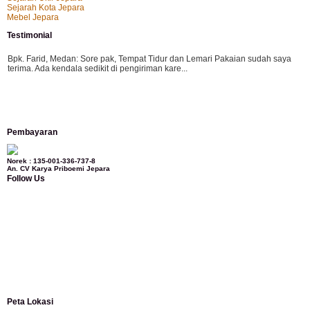
Sejarah Kota Jepara
Mebel Jepara
Testimonial
Bpk. Farid, Medan:
Sore pak, Tempat Tidur dan Lemari Pakaian sudah saya
terima. Ada kendala sedikit di pengiriman kare...
Mila-Bandung:
Assalamualaikum Pak, Pesanan kursi tamu, lemari, bale2 dan
Pembayaran
kursi teras saya sudah saya terima dan p...
Norek : 135-001-336-737-8
An. CV Karya Priboemi Jepara
Follow Us
Ibu Vina, Bogor:
Meja belajar cocok Pak, bagus dan kayu jati tua seperti yang
saya punya di rumah...
Ibu Jennita, Banjarbaru Kalimantan:
Terima kasih untuk gebyoknya,, udah
sampai,, barangnya sama dengan di foto. Gak nyesel deh beli geby...
Peta Lokasi