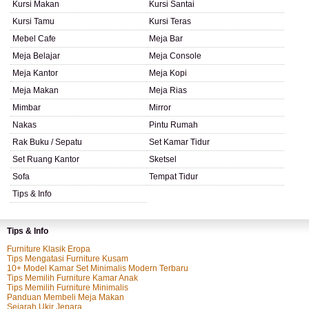
Kursi Makan
Kursi Santai
Kursi Tamu
Kursi Teras
Mebel Cafe
Meja Bar
Meja Belajar
Meja Console
Meja Kantor
Meja Kopi
Meja Makan
Meja Rias
Mimbar
Mirror
Nakas
Pintu Rumah
Rak Buku / Sepatu
Set Kamar Tidur
Set Ruang Kantor
Sketsel
Sofa
Tempat Tidur
Tips & Info
Tips & Info
Furniture Klasik Eropa
Tips Mengatasi Furniture Kusam
10+ Model Kamar Set Minimalis Modern Terbaru
Tips Memilih Furniture Kamar Anak
Tips Memilih Furniture Minimalis
Panduan Membeli Meja Makan
Sejarah Ukir Jepara