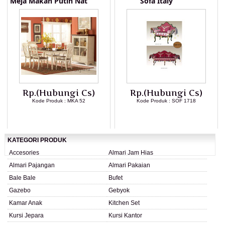
Meja Makan Putih Nat
Sofa Italy
Rp.(Hubungi Cs)
Rp.(Hubungi Cs)
Kode Produk : MKA 52
Kode Produk : SOF 1718
LIHAT DETAIL PRODUK
LIHAT DETAIL PRODUK
KATEGORI PRODUK
Accesories
Almari Jam Hias
Almari Pajangan
Almari Pakaian
Bale Bale
Bufet
Gazebo
Gebyok
Kamar Anak
Kitchen Set
Kursi Jepara
Kursi Kantor