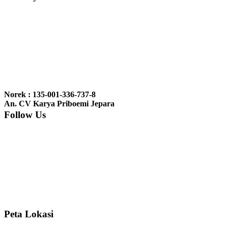
Ibu Vina, Bogor:
Meja belajar cocok Pak, bagus dan kayu jati tua
seperti yang saya punya di rumah...
Ibu Jennita, Banjarbaru Kalimantan:
Terima kasih untuk
gebyoknya,, udah sampai,, barangnya sama dengan di foto. Gak
Norek : 135-001-336-737-8
nyesel deh beli geby...
An. CV Karya Priboemi Jepara
Follow Us
Ibu Srie – Jakarta:
Siang Pak, lemarinya dah datang Kerjaannya
rapih, habis ini saya mau pesan lemari pajangan AP 10 j...
Ibu Meidy, Jakarta:
Paakkkk Tempat tidurnya dah sampeeee Keren
dehh Tolong buatin meja makan bulat persis sama foto y...
Peta Lokasi
Hendro Tri P – Surabaya:
Pak Mail kursi kantornya sudah sampai,