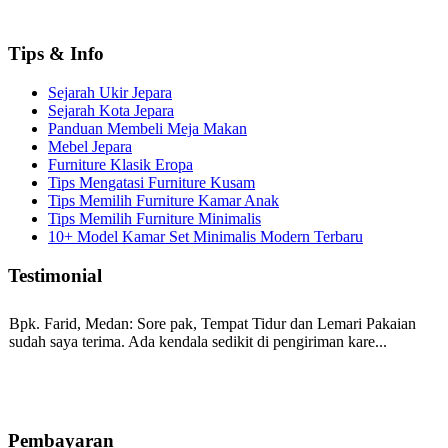
Tips & Info
Sejarah Ukir Jepara
Sejarah Kota Jepara
Panduan Membeli Meja Makan
Mebel Jepara
Furniture Klasik Eropa
Tips Mengatasi Furniture Kusam
Tips Memilih Furniture Kamar Anak
Tips Memilih Furniture Minimalis
10+ Model Kamar Set Minimalis Modern Terbaru
Testimonial
Bpk. Farid, Medan:
Sore pak, Tempat Tidur dan Lemari Pakaian
sudah saya terima. Ada kendala sedikit di pengiriman kare...
Mila-Bandung:
Assalamualaikum Pak, Pesanan kursi tamu, lemari,
bale2 dan kursi teras saya sudah saya terima dan p...
Pembayaran