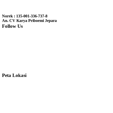
Ibu Jennita, Banjarbaru Kalimantan:
Terima kasih untuk
gebyoknya,, udah sampai,, barangnya sama dengan di foto. Gak
Norek : 135-001-336-737-8
nyesel deh beli geby...
An. CV Karya Priboemi Jepara
Follow Us
Ibu Srie – Jakarta:
Siang Pak, lemarinya dah datang Kerjaannya
rapih, habis ini saya mau pesan lemari pajangan AP 10 j...
Ibu Meidy, Jakarta:
Paakkkk Tempat tidurnya dah sampeeee Keren
dehh Tolong buatin meja makan bulat persis sama foto y...
Peta Lokasi
Hendro Tri P – Surabaya:
Pak Mail kursi kantornya sudah sampai,
saya mengucapkan banyak terima kasih....
Ibu Asa, Cibubur:
Pak Trolynya sudah sampai tadi Makasii ya Pak...