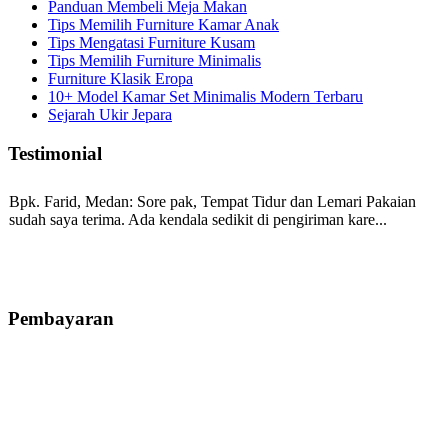
Panduan Membeli Meja Makan
Tips Memilih Furniture Kamar Anak
Tips Mengatasi Furniture Kusam
Tips Memilih Furniture Minimalis
Furniture Klasik Eropa
10+ Model Kamar Set Minimalis Modern Terbaru
Sejarah Ukir Jepara
Testimonial
Bpk. Farid, Medan:
Sore pak, Tempat Tidur dan Lemari Pakaian
sudah saya terima. Ada kendala sedikit di pengiriman kare...
Mila-Bandung:
Assalamualaikum Pak, Pesanan kursi tamu, lemari,
bale2 dan kursi teras saya sudah saya terima dan p...
Pembayaran
Ibu Vina, Bogor:
Meja belajar cocok Pak, bagus dan kayu jati tua
seperti yang saya punya di rumah...