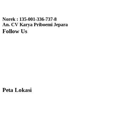
Ibu Jennita, Banjarbaru Kalimantan:
Terima kasih untuk
gebyoknya,, udah sampai,, barangnya sama dengan di foto. Gak
Norek : 135-001-336-737-8
nyesel deh beli geby...
An. CV Karya Priboemi Jepara
Follow Us
Ibu Srie – Jakarta:
Siang Pak, lemarinya dah datang Kerjaannya
rapih, habis ini saya mau pesan lemari pajangan AP 10 j...
Ibu Meidy, Jakarta:
Paakkkk Tempat tidurnya dah sampeeee Keren
dehh Tolong buatin meja makan bulat persis sama foto y...
Peta Lokasi
Hendro Tri P – Surabaya:
Pak Mail kursi kantornya sudah sampai,
saya mengucapkan banyak terima kasih....
Ibu Asa, Cibubur:
Pak Trolynya sudah sampai tadi Makasii ya Pak...