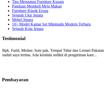
Tips Mengatasi Furniture Kusam
Panduan Membeli Meja Makan
Furniture Klasik Eropa
Sejarah Ukir Jepara
Mebel Jepara
10+ Model Kamar Set Minimalis Modern Terbaru
Sejarah Kota Jepara
Testimonial
Bpk. Farid, Medan:
Sore pak, Tempat Tidur dan Lemari Pakaian
sudah saya terima. Ada kendala sedikit di pengiriman kare...
Mila-Bandung:
Assalamualaikum Pak, Pesanan kursi tamu, lemari,
bale2 dan kursi teras saya sudah saya terima dan p...
Pembayaran
Ibu Vina, Bogor:
Meja belajar cocok Pak, bagus dan kayu jati tua
seperti yang saya punya di rumah...