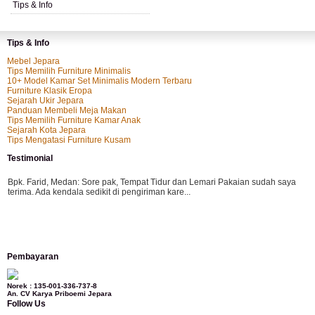
Tips & Info
Tips & Info
Mebel Jepara
Tips Memilih Furniture Minimalis
10+ Model Kamar Set Minimalis Modern Terbaru
Furniture Klasik Eropa
Sejarah Ukir Jepara
Panduan Membeli Meja Makan
Tips Memilih Furniture Kamar Anak
Sejarah Kota Jepara
Tips Mengatasi Furniture Kusam
Testimonial
Bpk. Farid, Medan:
Sore pak, Tempat Tidur dan Lemari Pakaian sudah saya
terima. Ada kendala sedikit di pengiriman kare...
Mila-Bandung:
Assalamualaikum Pak, Pesanan kursi tamu, lemari, bale2 dan
Pembayaran
kursi teras saya sudah saya terima dan p...
Norek : 135-001-336-737-8
An. CV Karya Priboemi Jepara
Follow Us
Ibu Vina, Bogor:
Meja belajar cocok Pak, bagus dan kayu jati tua seperti yang