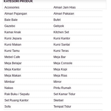
KATEGORI PRODUK
Accesories
Almari Jam Hias
Almari Pajangan
Almari Pakaian
Bale Bale
Bufet
Gazebo
Gebyok
Kamar Anak
Kitchen Set
Kursi Jepara
Kursi Kantor
Kursi Makan
Kursi Santai
Kursi Tamu
Kursi Teras
Mebel Cafe
Meja Bar
Meja Belajar
Meja Console
Meja Kantor
Meja Kopi
Meja Makan
Meja Rias
Mimbar
Mirror
Nakas
Pintu Rumah
Rak Buku / Sepatu
Set Kamar Tidur
Set Ruang Kantor
Sketsel
Sofa
Tempat Tidur