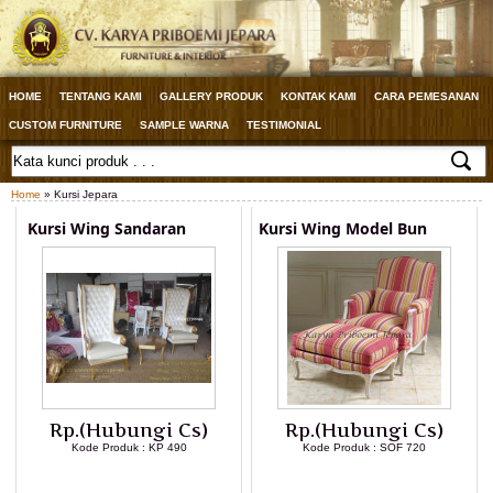
HOME
TENTANG KAMI
GALLERY PRODUK
KONTAK KAMI
CARA PEMESANAN
CUSTOM FURNITURE
SAMPLE WARNA
TESTIMONIAL
Home
» Kursi Jepara
Kursi Wing Sandaran
Kursi Wing Model Bun
Rp.(Hubungi Cs)
Rp.(Hubungi Cs)
Kode Produk : KP 490
Kode Produk : SOF 720
LIHAT DETAIL PRODUK
LIHAT DETAIL PRODUK