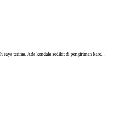
 saya terima. Ada kendala sedikit di pengiriman kare...
2 dan kursi teras saya sudah saya terima dan p...
erti yang saya punya di rumah...