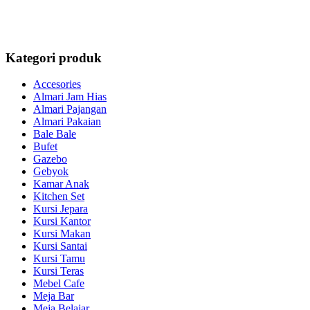
Kategori produk
Accesories
Almari Jam Hias
Almari Pajangan
Almari Pakaian
Bale Bale
Bufet
Gazebo
Gebyok
Kamar Anak
Kitchen Set
Kursi Jepara
Kursi Kantor
Kursi Makan
Kursi Santai
Kursi Tamu
Kursi Teras
Mebel Cafe
Meja Bar
Meja Belajar