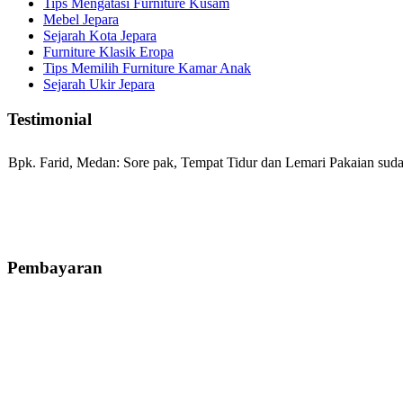
Tips Mengatasi Furniture Kusam
Mebel Jepara
Sejarah Kota Jepara
Furniture Klasik Eropa
Tips Memilih Furniture Kamar Anak
Sejarah Ukir Jepara
Testimonial
Bpk. Farid, Medan:
Sore pak, Tempat Tidur dan Lemari Pakaian sudah
Mila-Bandung:
Assalamualaikum Pak, Pesanan kursi tamu, lemari, bale
Pembayaran
Ibu Vina, Bogor:
Meja belajar cocok Pak, bagus dan kayu jati tua sep