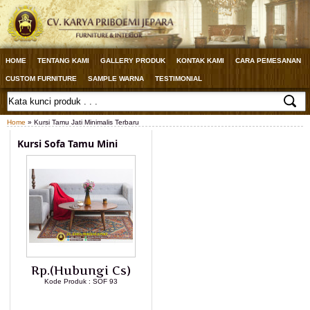
HOME
TENTANG KAMI
GALLERY PRODUK
KONTAK KAMI
CARA PEMESANAN
CUSTOM FURNITURE
SAMPLE WARNA
TESTIMONIAL
Home
» Kursi Tamu Jati Minimalis Terbaru
Kursi Sofa Tamu Mini
Rp.(Hubungi Cs)
Kode Produk : SOF 93
LIHAT DETAIL PRODUK