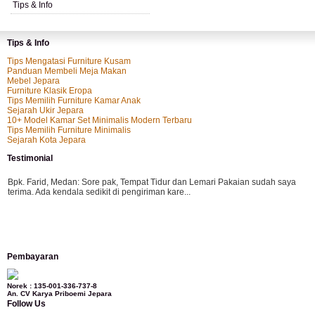
Tips & Info
Tips & Info
Tips Mengatasi Furniture Kusam
Panduan Membeli Meja Makan
Mebel Jepara
Furniture Klasik Eropa
Tips Memilih Furniture Kamar Anak
Sejarah Ukir Jepara
10+ Model Kamar Set Minimalis Modern Terbaru
Tips Memilih Furniture Minimalis
Sejarah Kota Jepara
Testimonial
Bpk. Farid, Medan:
Sore pak, Tempat Tidur dan Lemari Pakaian sudah saya
terima. Ada kendala sedikit di pengiriman kare...
Mila-Bandung:
Assalamualaikum Pak, Pesanan kursi tamu, lemari, bale2 dan
Pembayaran
kursi teras saya sudah saya terima dan p...
Norek : 135-001-336-737-8
An. CV Karya Priboemi Jepara
Follow Us
Ibu Vina, Bogor:
Meja belajar cocok Pak, bagus dan kayu jati tua seperti yang