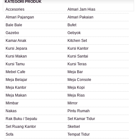
KATEGORI PRODUK
Accesories
Almari Jam Hias
Almari Pajangan
Almari Pakaian
Bale Bale
Bufet
Gazebo
Gebyok
Kamar Anak
Kitchen Set
Kursi Jepara
Kursi Kantor
Kursi Makan
Kursi Santai
Kursi Tamu
Kursi Teras
Mebel Cafe
Meja Bar
Meja Belajar
Meja Console
Meja Kantor
Meja Kopi
Meja Makan
Meja Rias
Mimbar
Mirror
Nakas
Pintu Rumah
Rak Buku / Sepatu
Set Kamar Tidur
Set Ruang Kantor
Sketsel
Sofa
Tempat Tidur