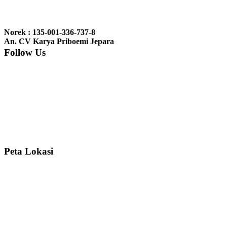
Ibu Jennita, Banjarbaru Kalimantan:
Terima kasih untuk
gebyoknya,, udah sampai,, barangnya sama dengan di foto. Gak
Norek : 135-001-336-737-8
nyesel deh beli geby...
An. CV Karya Priboemi Jepara
Follow Us
Ibu Srie – Jakarta:
Siang Pak, lemarinya dah datang Kerjaannya
rapih, habis ini saya mau pesan lemari pajangan AP 10 j...
Ibu Meidy, Jakarta:
Paakkkk Tempat tidurnya dah sampeeee Keren
dehh Tolong buatin meja makan bulat persis sama foto y...
Peta Lokasi
Hendro Tri P – Surabaya:
Pak Mail kursi kantornya sudah sampai,
saya mengucapkan banyak terima kasih....
Ibu Asa, Cibubur:
Pak Trolynya sudah sampai tadi Makasii ya Pak...