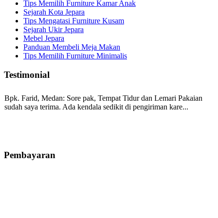
Tips Memilih Furniture Kamar Anak
Sejarah Kota Jepara
Tips Mengatasi Furniture Kusam
Sejarah Ukir Jepara
Mebel Jepara
Panduan Membeli Meja Makan
Tips Memilih Furniture Minimalis
Testimonial
Bpk. Farid, Medan:
Sore pak, Tempat Tidur dan Lemari Pakaian
sudah saya terima. Ada kendala sedikit di pengiriman kare...
Mila-Bandung:
Assalamualaikum Pak, Pesanan kursi tamu, lemari,
bale2 dan kursi teras saya sudah saya terima dan p...
Pembayaran
Ibu Vina, Bogor:
Meja belajar cocok Pak, bagus dan kayu jati tua
seperti yang saya punya di rumah...