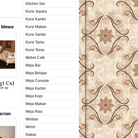
Kitchen Set
Kursi Jepara
Kursi Kantor
a Mewa
Kursi Makan
Kursi Santai
Kursi Tamu
Kursi Teras
Mebel Cafe
Meja Bar
Meja Belajar
Meja Console
i Cs)
OF 68
Meja Kantor
Meja Kopi
L PRODUK
Meja Makan
Meja Rias
orian
Mimbar
Mirror
Nakas