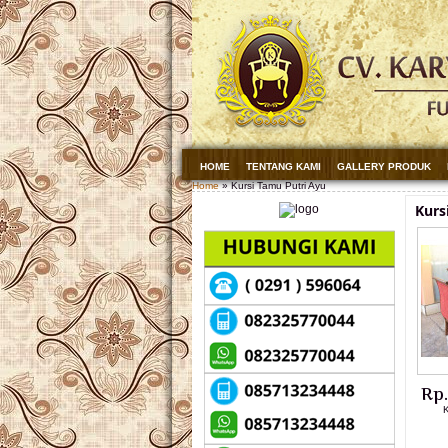
HOME
TENTANG KAMI
GALLERY PRODUK
Home
» Kursi Tamu Putri Ayu
Kurs
Rp
K