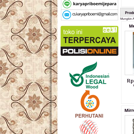
Prod
Mungkin A
Me
Rp
Mirr