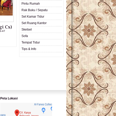
Pintu Rumah
Rak Buku / Sepatu
Set Kamar Tidur
Set Ruang Kantor
i Cs)
Sketsel
S-47
Sofa
L PRODUK
Tempat Tidur
Tips & Info
Peta Lokasi