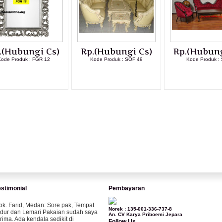
.(Hubungi Cs)
Rp.(Hubungi Cs)
Rp.(Hubung
ode Produk : FGR 12
Kode Produk : SOF 49
Kode Produk : 
LIHAT DETAIL PRODUK
LIHAT DETAIL PRODUK
LIHAT DETAI
estimonial
Pembayaran
pk. Farid, Medan:
Sore pak, Tempat
Norek : 135-001-336-737-8
idur dan Lemari Pakaian sudah saya
An. CV Karya Priboemi Jepara
erima. Ada kendala sedikit di
Follow Us