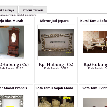
uk Lainnya
Produk Terlaris
nda menyukai produk-produk ini :
ja Rias Murah
Mirror Jati Jepara
Kursi Tamu Sof
.(Hubungi Cs)
Rp.(Hubungi Cs)
Rp.(Hubung
Kode Produk : MKR 3
Kode Produk : FGR 5
Kode Produk : S
LIHAT DETAIL PRODUK
LIHAT DETAIL PRODUK
LIHAT DETAI
or Model Prancis
Sofa Tamu Gajah Mada
Sofa Tamu Vict