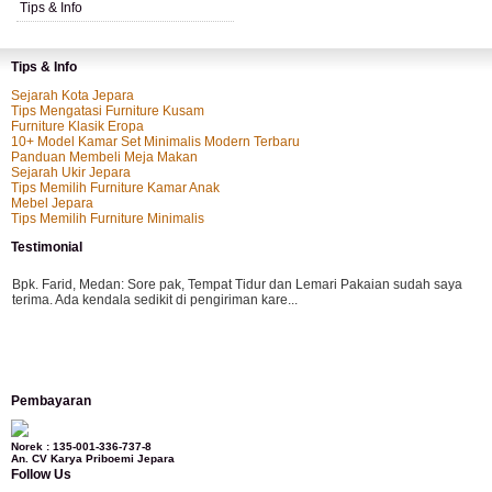
Tips & Info
Tips & Info
Sejarah Kota Jepara
Tips Mengatasi Furniture Kusam
Furniture Klasik Eropa
10+ Model Kamar Set Minimalis Modern Terbaru
Panduan Membeli Meja Makan
Sejarah Ukir Jepara
Tips Memilih Furniture Kamar Anak
Mebel Jepara
Tips Memilih Furniture Minimalis
Testimonial
Bpk. Farid, Medan:
Sore pak, Tempat Tidur dan Lemari Pakaian sudah saya
terima. Ada kendala sedikit di pengiriman kare...
Mila-Bandung:
Assalamualaikum Pak, Pesanan kursi tamu, lemari, bale2 dan
Pembayaran
kursi teras saya sudah saya terima dan p...
Norek : 135-001-336-737-8
An. CV Karya Priboemi Jepara
Follow Us
Ibu Vina, Bogor:
Meja belajar cocok Pak, bagus dan kayu jati tua seperti yang