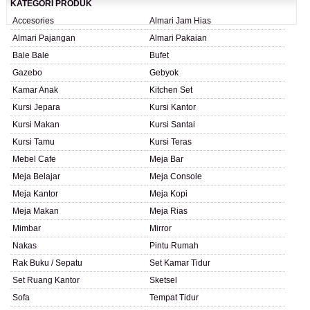
KATEGORI PRODUK
Accesories
Almari Jam Hias
Almari Pajangan
Almari Pakaian
Bale Bale
Bufet
Gazebo
Gebyok
Kamar Anak
Kitchen Set
Kursi Jepara
Kursi Kantor
Kursi Makan
Kursi Santai
Kursi Tamu
Kursi Teras
Mebel Cafe
Meja Bar
Meja Belajar
Meja Console
Meja Kantor
Meja Kopi
Meja Makan
Meja Rias
Mimbar
Mirror
Nakas
Pintu Rumah
Rak Buku / Sepatu
Set Kamar Tidur
Set Ruang Kantor
Sketsel
Sofa
Tempat Tidur