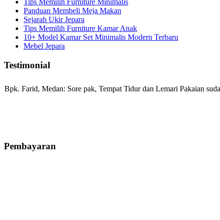
Tips Memilih Furniture Minimalis
Panduan Membeli Meja Makan
Sejarah Ukir Jepara
Tips Memilih Furniture Kamar Anak
10+ Model Kamar Set Minimalis Modern Terbaru
Mebel Jepara
Testimonial
Bpk. Farid, Medan:
Sore pak, Tempat Tidur dan Lemari Pakaian sudah
Mila-Bandung:
Assalamualaikum Pak, Pesanan kursi tamu, lemari, bale
Pembayaran
Ibu Vina, Bogor:
Meja belajar cocok Pak, bagus dan kayu jati tua sep