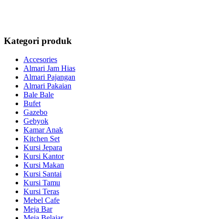
Kategori produk
Accesories
Almari Jam Hias
Almari Pajangan
Almari Pakaian
Bale Bale
Bufet
Gazebo
Gebyok
Kamar Anak
Kitchen Set
Kursi Jepara
Kursi Kantor
Kursi Makan
Kursi Santai
Kursi Tamu
Kursi Teras
Mebel Cafe
Meja Bar
Meja Belajar