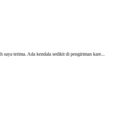
 saya terima. Ada kendala sedikit di pengiriman kare...
2 dan kursi teras saya sudah saya terima dan p...
erti yang saya punya di rumah...