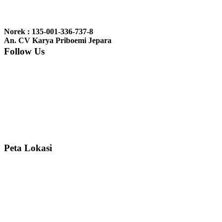
Ibu Jennita, Banjarbaru Kalimantan:
Terima kasih untuk
gebyoknya,, udah sampai,, barangnya sama dengan di foto. Gak
Norek : 135-001-336-737-8
nyesel deh beli geby...
An. CV Karya Priboemi Jepara
Follow Us
Ibu Srie – Jakarta:
Siang Pak, lemarinya dah datang Kerjaannya
rapih, habis ini saya mau pesan lemari pajangan AP 10 j...
Ibu Meidy, Jakarta:
Paakkkk Tempat tidurnya dah sampeeee Keren
dehh Tolong buatin meja makan bulat persis sama foto y...
Peta Lokasi
Hendro Tri P – Surabaya:
Pak Mail kursi kantornya sudah sampai,
saya mengucapkan banyak terima kasih....
Ibu Asa, Cibubur:
Pak Trolynya sudah sampai tadi Makasii ya Pak...