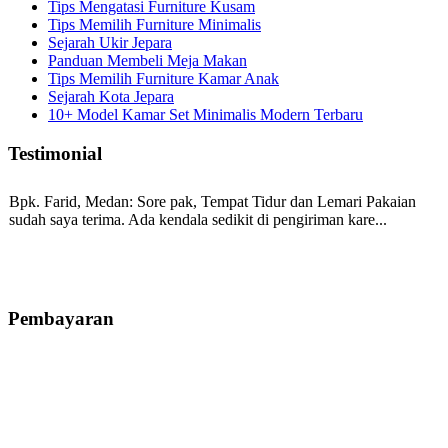
Tips Mengatasi Furniture Kusam
Tips Memilih Furniture Minimalis
Sejarah Ukir Jepara
Panduan Membeli Meja Makan
Tips Memilih Furniture Kamar Anak
Sejarah Kota Jepara
10+ Model Kamar Set Minimalis Modern Terbaru
Testimonial
Bpk. Farid, Medan:
Sore pak, Tempat Tidur dan Lemari Pakaian
sudah saya terima. Ada kendala sedikit di pengiriman kare...
Mila-Bandung:
Assalamualaikum Pak, Pesanan kursi tamu, lemari,
bale2 dan kursi teras saya sudah saya terima dan p...
Pembayaran
Ibu Vina, Bogor:
Meja belajar cocok Pak, bagus dan kayu jati tua
seperti yang saya punya di rumah...