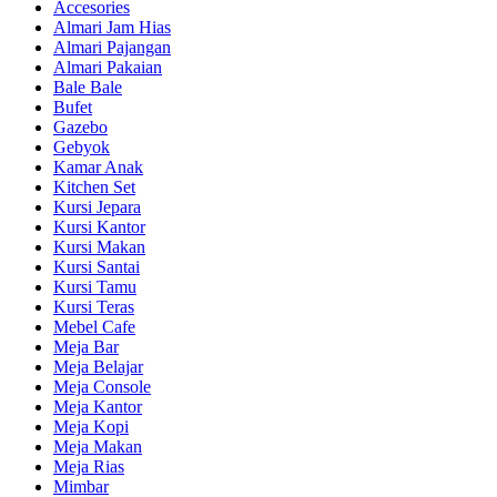
Accesories
Almari Jam Hias
Almari Pajangan
Almari Pakaian
Bale Bale
Bufet
Gazebo
Gebyok
Kamar Anak
Kitchen Set
Kursi Jepara
Kursi Kantor
Kursi Makan
Kursi Santai
Kursi Tamu
Kursi Teras
Mebel Cafe
Meja Bar
Meja Belajar
Meja Console
Meja Kantor
Meja Kopi
Meja Makan
Meja Rias
Mimbar