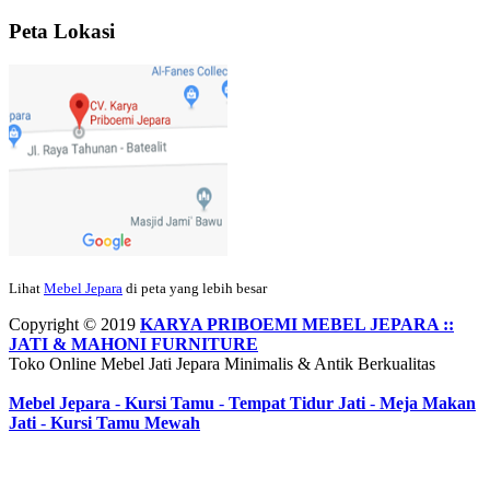
rapih, habis ini saya mau pesan lemari pajangan AP 10 j...
Peta Lokasi
Ibu Meidy, Jakarta:
Paakkkk Tempat tidurnya dah sampeeee Keren
dehh Tolong buatin meja makan bulat persis sama foto y...
Hendro Tri P – Surabaya:
Pak Mail kursi kantornya sudah sampai,
saya mengucapkan banyak terima kasih....
Lihat
Mebel Jepara
di peta yang lebih besar
Ibu Asa, Cibubur:
Pak Trolynya sudah sampai tadi Makasii ya Pak...
Copyright © 2019
KARYA PRIBOEMI MEBEL JEPARA ::
JATI & MAHONI FURNITURE
Toko Online Mebel Jati Jepara Minimalis & Antik Berkualitas
Mebel Jepara
-
Kursi Tamu
-
Tempat Tidur Jati
-
Meja Makan
Faried Hanriady – Tanjung Duren Jakarta Barat:
Pagi Pak Ismail,
Jati
-
Kursi Tamu Mewah
pesanan Kamar Set 32 nya sudah saya terima tadi malam. Finishing
duconya bagus pak,...