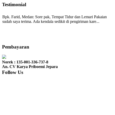
Testimonial
Bpk. Farid, Medan:
Sore pak, Tempat Tidur dan Lemari Pakaian
sudah saya terima. Ada kendala sedikit di pengiriman kare...
Mila-Bandung:
Assalamualaikum Pak, Pesanan kursi tamu, lemari,
bale2 dan kursi teras saya sudah saya terima dan p...
Pembayaran
Norek : 135-001-336-737-8
Ibu Vina, Bogor:
Meja belajar cocok Pak, bagus dan kayu jati tua
An. CV Karya Priboemi Jepara
seperti yang saya punya di rumah...
Follow Us
Ibu Jennita, Banjarbaru Kalimantan:
Terima kasih untuk
gebyoknya,, udah sampai,, barangnya sama dengan di foto. Gak
nyesel deh beli geby...
Ibu Srie – Jakarta:
Siang Pak, lemarinya dah datang Kerjaannya