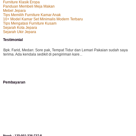
Furniture Klasik Eropa
Panduan Membeli Meja Makan
Mebel Jepara
Tips Memilih Furniture Kamar Anak
10+ Model Kamar Set Minimalis Modern Terbaru
Tips Mengatasi Furniture Kusam
Sejarah Kota Jepara
Sejarah Ukir Jepara
Testimonial
Bpk. Farid, Medan:
Sore pak, Tempat Tidur dan Lemari Pakaian sudah saya
terima. Ada kendala sedikit di pengiriman kare...
Mila-Bandung:
Assalamualaikum Pak, Pesanan kursi tamu, lemari, bale2 dan
Pembayaran
kursi teras saya sudah saya terima dan p...
Ibu Vina, Bogor:
Meja belajar cocok Pak, bagus dan kayu jati tua seperti yang
saya punya di rumah...
Ibu Jennita, Banjarbaru Kalimantan:
Terima kasih untuk gebyoknya,, udah
Norek : 135-001-336-737-8