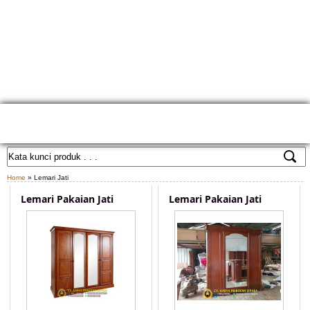
HOME
TENTANG KAMI
GALLERY PRODUK
KONTAK KAMI
CARA PEMESANAN
CUSTOM FURNITURE
SAMPLE WARNA
TESTIMONIAL
Home
» Lemari Jati
Lemari Pakaian Jati
Lemari Pakaian Jati