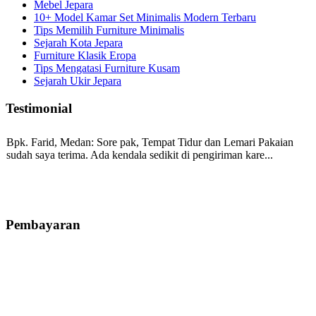
Mebel Jepara
10+ Model Kamar Set Minimalis Modern Terbaru
Tips Memilih Furniture Minimalis
Sejarah Kota Jepara
Furniture Klasik Eropa
Tips Mengatasi Furniture Kusam
Sejarah Ukir Jepara
Testimonial
Bpk. Farid, Medan:
Sore pak, Tempat Tidur dan Lemari Pakaian
sudah saya terima. Ada kendala sedikit di pengiriman kare...
Mila-Bandung:
Assalamualaikum Pak, Pesanan kursi tamu, lemari,
bale2 dan kursi teras saya sudah saya terima dan p...
Pembayaran
Ibu Vina, Bogor:
Meja belajar cocok Pak, bagus dan kayu jati tua
seperti yang saya punya di rumah...