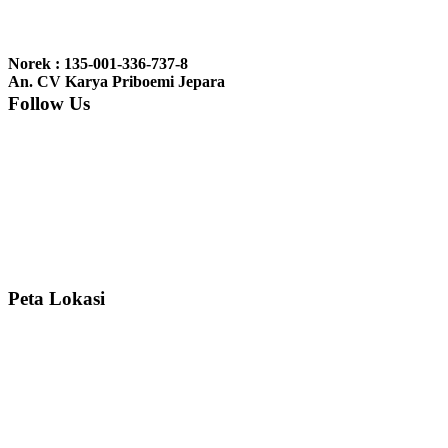
Ibu Jennita, Banjarbaru Kalimantan:
Terima kasih untuk
gebyoknya,, udah sampai,, barangnya sama dengan di foto. Gak
Norek : 135-001-336-737-8
nyesel deh beli geby...
An. CV Karya Priboemi Jepara
Follow Us
Ibu Srie – Jakarta:
Siang Pak, lemarinya dah datang Kerjaannya
rapih, habis ini saya mau pesan lemari pajangan AP 10 j...
Ibu Meidy, Jakarta:
Paakkkk Tempat tidurnya dah sampeeee Keren
dehh Tolong buatin meja makan bulat persis sama foto y...
Peta Lokasi
Hendro Tri P – Surabaya:
Pak Mail kursi kantornya sudah sampai,
saya mengucapkan banyak terima kasih....
Ibu Asa, Cibubur:
Pak Trolynya sudah sampai tadi Makasii ya Pak...