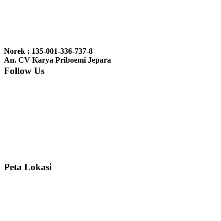
Ibu Jennita, Banjarbaru Kalimantan:
Terima kasih untuk
gebyoknya,, udah sampai,, barangnya sama dengan di foto. Gak
Norek : 135-001-336-737-8
nyesel deh beli geby...
An. CV Karya Priboemi Jepara
Follow Us
Ibu Srie – Jakarta:
Siang Pak, lemarinya dah datang Kerjaannya
rapih, habis ini saya mau pesan lemari pajangan AP 10 j...
Ibu Meidy, Jakarta:
Paakkkk Tempat tidurnya dah sampeeee Keren
dehh Tolong buatin meja makan bulat persis sama foto y...
Peta Lokasi
Hendro Tri P – Surabaya:
Pak Mail kursi kantornya sudah sampai,
saya mengucapkan banyak terima kasih....