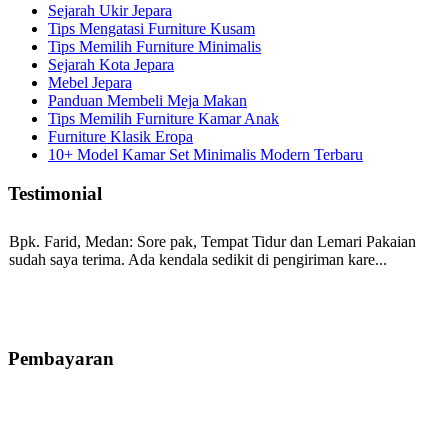
Sejarah Ukir Jepara
Tips Mengatasi Furniture Kusam
Tips Memilih Furniture Minimalis
Sejarah Kota Jepara
Mebel Jepara
Panduan Membeli Meja Makan
Tips Memilih Furniture Kamar Anak
Furniture Klasik Eropa
10+ Model Kamar Set Minimalis Modern Terbaru
Testimonial
Bpk. Farid, Medan:
Sore pak, Tempat Tidur dan Lemari Pakaian
sudah saya terima. Ada kendala sedikit di pengiriman kare...
Mila-Bandung:
Assalamualaikum Pak, Pesanan kursi tamu, lemari,
bale2 dan kursi teras saya sudah saya terima dan p...
Pembayaran
Ibu Vina, Bogor:
Meja belajar cocok Pak, bagus dan kayu jati tua
seperti yang saya punya di rumah...