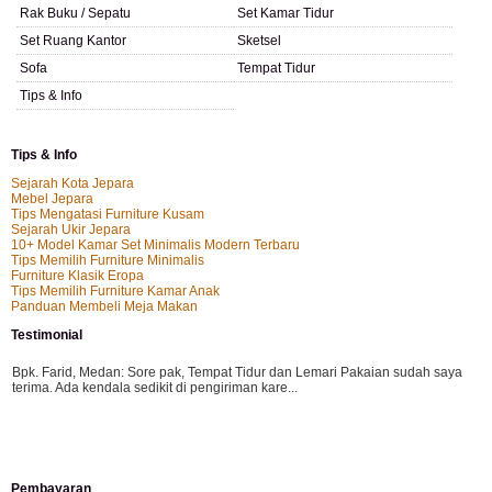
Rak Buku / Sepatu
Set Kamar Tidur
Set Ruang Kantor
Sketsel
Sofa
Tempat Tidur
Tips & Info
Tips & Info
Sejarah Kota Jepara
Mebel Jepara
Tips Mengatasi Furniture Kusam
Sejarah Ukir Jepara
10+ Model Kamar Set Minimalis Modern Terbaru
Tips Memilih Furniture Minimalis
Furniture Klasik Eropa
Tips Memilih Furniture Kamar Anak
Panduan Membeli Meja Makan
Testimonial
Bpk. Farid, Medan:
Sore pak, Tempat Tidur dan Lemari Pakaian sudah saya
terima. Ada kendala sedikit di pengiriman kare...
Mila-Bandung:
Assalamualaikum Pak, Pesanan kursi tamu, lemari, bale2 dan
Pembayaran
kursi teras saya sudah saya terima dan p...