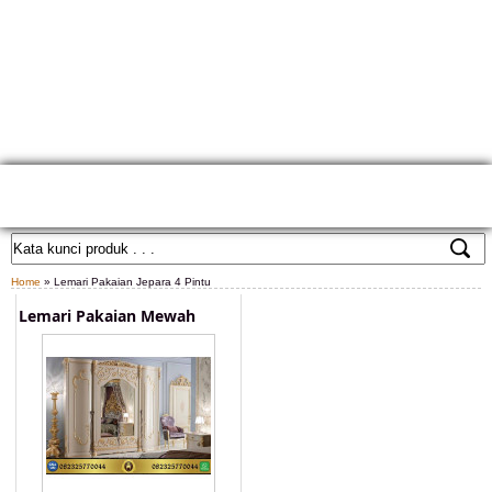
HOME
TENTANG KAMI
GALLERY PRODUK
KONTAK KAMI
CARA PEMESANAN
CUSTOM FURNITURE
SAMPLE WARNA
TESTIMONIAL
Home
» Lemari Pakaian Jepara 4 Pintu
Lemari Pakaian Mewah