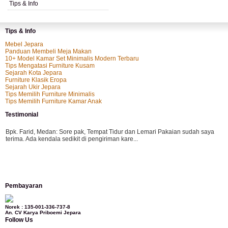
Tips & Info
Tips & Info
Mebel Jepara
Panduan Membeli Meja Makan
10+ Model Kamar Set Minimalis Modern Terbaru
Tips Mengatasi Furniture Kusam
Sejarah Kota Jepara
Furniture Klasik Eropa
Sejarah Ukir Jepara
Tips Memilih Furniture Minimalis
Tips Memilih Furniture Kamar Anak
Testimonial
Bpk. Farid, Medan:
Sore pak, Tempat Tidur dan Lemari Pakaian sudah saya
terima. Ada kendala sedikit di pengiriman kare...
Mila-Bandung:
Assalamualaikum Pak, Pesanan kursi tamu, lemari, bale2 dan
Pembayaran
kursi teras saya sudah saya terima dan p...
Norek : 135-001-336-737-8
An. CV Karya Priboemi Jepara
Follow Us
Ibu Vina, Bogor:
Meja belajar cocok Pak, bagus dan kayu jati tua seperti yang