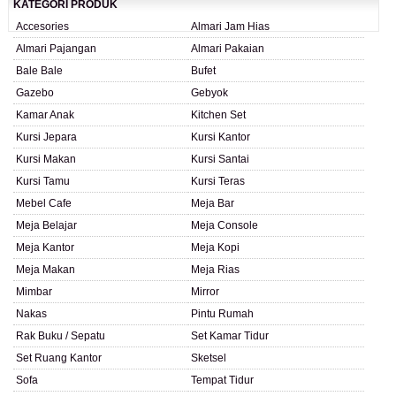
KATEGORI PRODUK
Accesories
Almari Jam Hias
Almari Pajangan
Almari Pakaian
Bale Bale
Bufet
Gazebo
Gebyok
Kamar Anak
Kitchen Set
Kursi Jepara
Kursi Kantor
Kursi Makan
Kursi Santai
Kursi Tamu
Kursi Teras
Mebel Cafe
Meja Bar
Meja Belajar
Meja Console
Meja Kantor
Meja Kopi
Meja Makan
Meja Rias
Mimbar
Mirror
Nakas
Pintu Rumah
Rak Buku / Sepatu
Set Kamar Tidur
Set Ruang Kantor
Sketsel
Sofa
Tempat Tidur