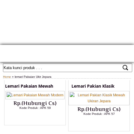
HOME
TENTANG KAMI
GALLERY PRODUK
KONTAK KAMI
CARA PEMESANAN
CUSTOM FURNITURE
SAMPLE WARNA
TESTIMONIAL
Home
» lemari Pakaian Ukir Jepara
Lemari Pakaian Mewah
Lemari Pakian Klasik
Rp.(Hubungi Cs)
Kode Produk : APK 59
Rp.(Hubungi Cs)
Kode Produk : APK 57
LIHAT DETAIL PRODUK
LIHAT DETAIL PRODUK