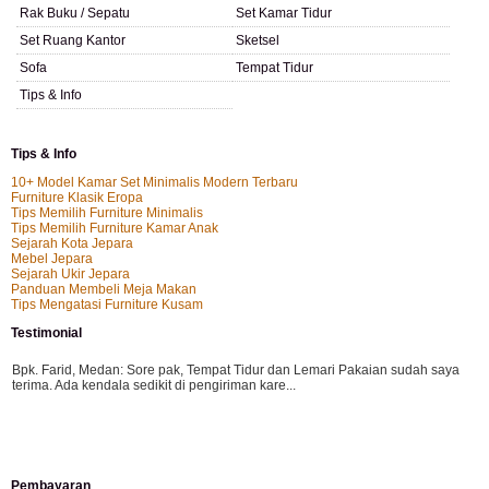
Rak Buku / Sepatu
Set Kamar Tidur
Set Ruang Kantor
Sketsel
Sofa
Tempat Tidur
Tips & Info
Tips & Info
10+ Model Kamar Set Minimalis Modern Terbaru
Furniture Klasik Eropa
Tips Memilih Furniture Minimalis
Tips Memilih Furniture Kamar Anak
Sejarah Kota Jepara
Mebel Jepara
Sejarah Ukir Jepara
Panduan Membeli Meja Makan
Tips Mengatasi Furniture Kusam
Testimonial
Bpk. Farid, Medan:
Sore pak, Tempat Tidur dan Lemari Pakaian sudah saya
terima. Ada kendala sedikit di pengiriman kare...
Mila-Bandung:
Assalamualaikum Pak, Pesanan kursi tamu, lemari, bale2 dan
Pembayaran
kursi teras saya sudah saya terima dan p...