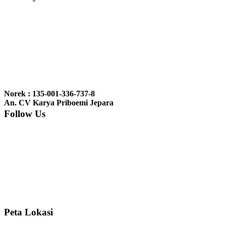
Ibu Vina, Bogor:
Meja belajar cocok Pak, bagus dan kayu jati tua
seperti yang saya punya di rumah...
Ibu Jennita, Banjarbaru Kalimantan:
Terima kasih untuk
gebyoknya,, udah sampai,, barangnya sama dengan di foto. Gak
Norek : 135-001-336-737-8
nyesel deh beli geby...
An. CV Karya Priboemi Jepara
Follow Us
Ibu Srie – Jakarta:
Siang Pak, lemarinya dah datang Kerjaannya
rapih, habis ini saya mau pesan lemari pajangan AP 10 j...
Ibu Meidy, Jakarta:
Paakkkk Tempat tidurnya dah sampeeee Keren
dehh Tolong buatin meja makan bulat persis sama foto y...
Peta Lokasi
Hendro Tri P – Surabaya:
Pak Mail kursi kantornya sudah sampai,