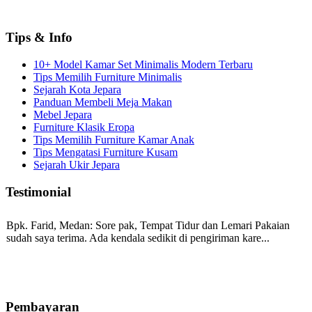
Tips & Info
10+ Model Kamar Set Minimalis Modern Terbaru
Tips Memilih Furniture Minimalis
Sejarah Kota Jepara
Panduan Membeli Meja Makan
Mebel Jepara
Furniture Klasik Eropa
Tips Memilih Furniture Kamar Anak
Tips Mengatasi Furniture Kusam
Sejarah Ukir Jepara
Testimonial
Bpk. Farid, Medan:
Sore pak, Tempat Tidur dan Lemari Pakaian
sudah saya terima. Ada kendala sedikit di pengiriman kare...
Mila-Bandung:
Assalamualaikum Pak, Pesanan kursi tamu, lemari,
bale2 dan kursi teras saya sudah saya terima dan p...
Pembayaran