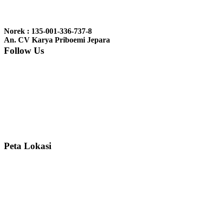
Ibu Jennita, Banjarbaru Kalimantan:
Terima kasih untuk
gebyoknya,, udah sampai,, barangnya sama dengan di foto. Gak
Norek : 135-001-336-737-8
nyesel deh beli geby...
An. CV Karya Priboemi Jepara
Follow Us
Ibu Srie – Jakarta:
Siang Pak, lemarinya dah datang Kerjaannya
rapih, habis ini saya mau pesan lemari pajangan AP 10 j...
Ibu Meidy, Jakarta:
Paakkkk Tempat tidurnya dah sampeeee Keren
dehh Tolong buatin meja makan bulat persis sama foto y...
Peta Lokasi
Hendro Tri P – Surabaya:
Pak Mail kursi kantornya sudah sampai,
saya mengucapkan banyak terima kasih....
Ibu Asa, Cibubur:
Pak Trolynya sudah sampai tadi Makasii ya Pak...