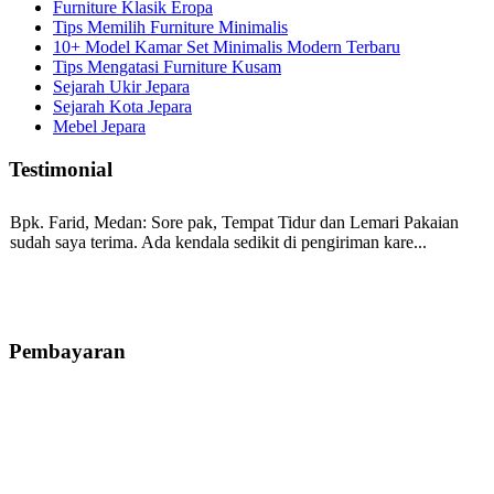
Furniture Klasik Eropa
Tips Memilih Furniture Minimalis
10+ Model Kamar Set Minimalis Modern Terbaru
Tips Mengatasi Furniture Kusam
Sejarah Ukir Jepara
Sejarah Kota Jepara
Mebel Jepara
Testimonial
Bpk. Farid, Medan:
Sore pak, Tempat Tidur dan Lemari Pakaian
sudah saya terima. Ada kendala sedikit di pengiriman kare...
Mila-Bandung:
Assalamualaikum Pak, Pesanan kursi tamu, lemari,
bale2 dan kursi teras saya sudah saya terima dan p...
Pembayaran
Ibu Vina, Bogor:
Meja belajar cocok Pak, bagus dan kayu jati tua
seperti yang saya punya di rumah...