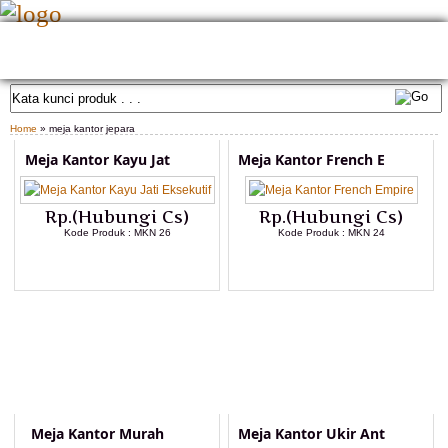
HOME
TENTANG KAMI
GALLERY PRODUK
KONTAK KAMI
CARA PEMESANAN
CUSTOM FURNITURE
SAMPLE WARNA
TESTIMONIAL
Home
» meja kantor jepara
Meja Kantor Kayu Jat
Meja Kantor French E
Rp.(Hubungi Cs)
Rp.(Hubungi Cs)
Kode Produk : MKN 26
Kode Produk : MKN 24
LIHAT DETAIL PRODUK
LIHAT DETAIL PRODUK
Meja Kantor Murah
Meja Kantor Ukir Ant