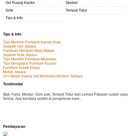
Set Ruang Kantor
Sketsel
Sofa
Tempat Tidur
Tips & Info
Tips & Info
Tips Memilih Furniture Kamar Anak
Sejarah Ukir Jepara
Panduan Membeli Meja Makan
Sejarah Kota Jepara
Tips Memilih Furniture Minimalis
Tips Mengatasi Furniture Kusam
Furniture Klasik Eropa
Mebel Jepara
10+ Model Kamar Set Minimalis Modern Terbaru
Testimonial
Bpk. Farid, Medan:
Sore pak, Tempat Tidur dan Lemari Pakaian sudah saya
terima. Ada kendala sedikit di pengiriman kare...
Mila-Bandung:
Assalamualaikum Pak, Pesanan kursi tamu, lemari, bale2 dan
Pembayaran
kursi teras saya sudah saya terima dan p...