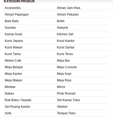
KATEGORI PRODUK
Accesories
Almari Jam Hias
Almari Pajangan
Almari Pakaian
Bale Bale
Bufet
Gazebo
Gebyok
Kamar Anak
Kitchen Set
Kursi Jepara
Kursi Kantor
Kursi Makan
Kursi Santai
Kursi Tamu
Kursi Teras
Mebel Cafe
Meja Bar
Meja Belajar
Meja Console
Meja Kantor
Meja Kopi
Meja Makan
Meja Rias
Mimbar
Mirror
Nakas
Pintu Rumah
Rak Buku / Sepatu
Set Kamar Tidur
Set Ruang Kantor
Sketsel
Sofa
Tempat Tidur