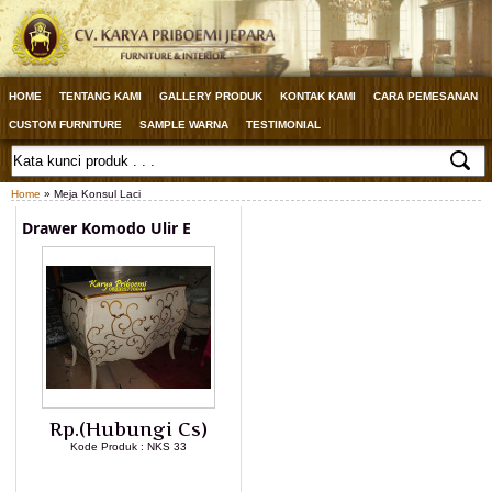
HOME
TENTANG KAMI
GALLERY PRODUK
KONTAK KAMI
CARA PEMESANAN
CUSTOM FURNITURE
SAMPLE WARNA
TESTIMONIAL
Home
» Meja Konsul Laci
Drawer Komodo Ulir E
Rp.(Hubungi Cs)
Kode Produk : NKS 33
LIHAT DETAIL PRODUK