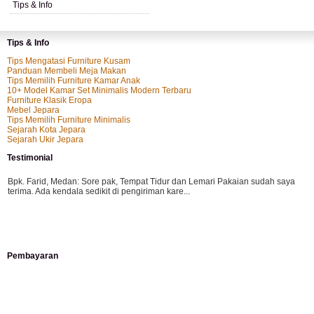
Tips & Info
Tips & Info
Tips Mengatasi Furniture Kusam
Panduan Membeli Meja Makan
Tips Memilih Furniture Kamar Anak
10+ Model Kamar Set Minimalis Modern Terbaru
Furniture Klasik Eropa
Mebel Jepara
Tips Memilih Furniture Minimalis
Sejarah Kota Jepara
Sejarah Ukir Jepara
Testimonial
Bpk. Farid, Medan:
Sore pak, Tempat Tidur dan Lemari Pakaian sudah saya
terima. Ada kendala sedikit di pengiriman kare...
Mila-Bandung:
Assalamualaikum Pak, Pesanan kursi tamu, lemari, bale2 dan
Pembayaran
kursi teras saya sudah saya terima dan p...
Norek : 135-001-336-737-8
An. CV Karya Priboemi Jepara
Follow Us
Ibu Vina, Bogor:
Meja belajar cocok Pak, bagus dan kayu jati tua seperti yang