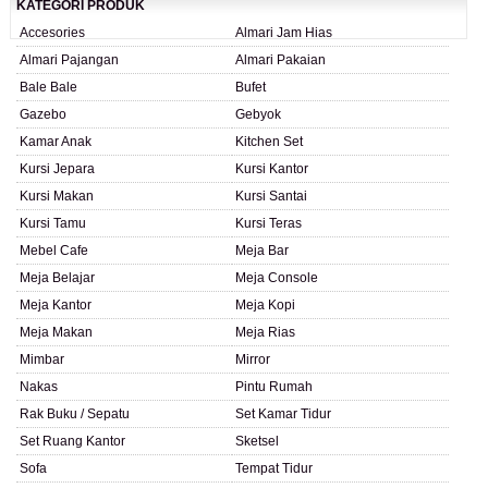
KATEGORI PRODUK
Accesories
Almari Jam Hias
Almari Pajangan
Almari Pakaian
Bale Bale
Bufet
Gazebo
Gebyok
Kamar Anak
Kitchen Set
Kursi Jepara
Kursi Kantor
Kursi Makan
Kursi Santai
Kursi Tamu
Kursi Teras
Mebel Cafe
Meja Bar
Meja Belajar
Meja Console
Meja Kantor
Meja Kopi
Meja Makan
Meja Rias
Mimbar
Mirror
Nakas
Pintu Rumah
Rak Buku / Sepatu
Set Kamar Tidur
Set Ruang Kantor
Sketsel
Sofa
Tempat Tidur