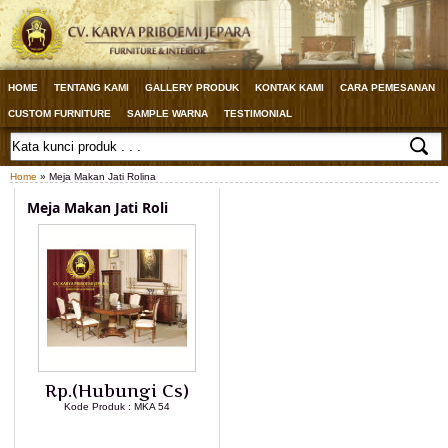
HOME
TENTANG KAMI
GALLERY PRODUK
KONTAK KAMI
CARA PEMESANAN
CUSTOM FURNITURE
SAMPLE WARNA
TESTIMONIAL
Home
» Meja Makan Jati Rolina
Meja Makan Jati Roli
Rp.(Hubungi Cs)
Kode Produk : MKA 54
LIHAT DETAIL PRODUK