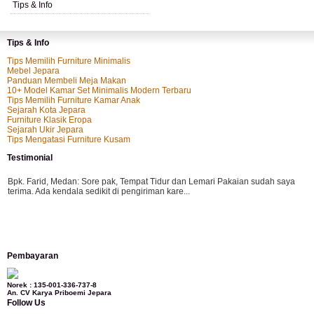
Tips & Info
Tips & Info
Tips Memilih Furniture Minimalis
Mebel Jepara
Panduan Membeli Meja Makan
10+ Model Kamar Set Minimalis Modern Terbaru
Tips Memilih Furniture Kamar Anak
Sejarah Kota Jepara
Furniture Klasik Eropa
Sejarah Ukir Jepara
Tips Mengatasi Furniture Kusam
Testimonial
Bpk. Farid, Medan:
Sore pak, Tempat Tidur dan Lemari Pakaian sudah saya
terima. Ada kendala sedikit di pengiriman kare...
Mila-Bandung:
Assalamualaikum Pak, Pesanan kursi tamu, lemari, bale2 dan
Pembayaran
kursi teras saya sudah saya terima dan p...
Norek : 135-001-336-737-8
An. CV Karya Priboemi Jepara
Follow Us
Ibu Vina, Bogor:
Meja belajar cocok Pak, bagus dan kayu jati tua seperti yang