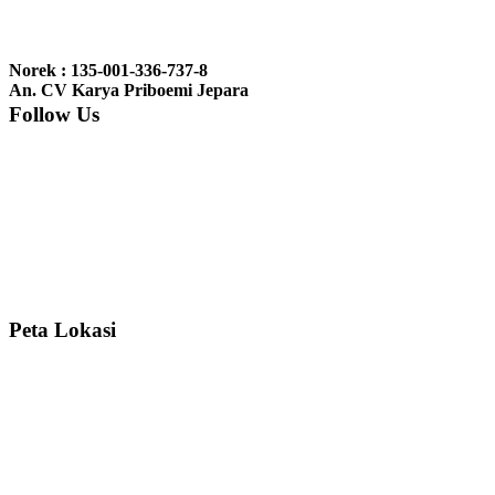
Ibu Jennita, Banjarbaru Kalimantan:
Terima kasih untuk
gebyoknya,, udah sampai,, barangnya sama dengan di foto. Gak
Norek : 135-001-336-737-8
nyesel deh beli geby...
An. CV Karya Priboemi Jepara
Follow Us
Ibu Srie – Jakarta:
Siang Pak, lemarinya dah datang Kerjaannya
rapih, habis ini saya mau pesan lemari pajangan AP 10 j...
Ibu Meidy, Jakarta:
Paakkkk Tempat tidurnya dah sampeeee Keren
dehh Tolong buatin meja makan bulat persis sama foto y...
Peta Lokasi
Hendro Tri P – Surabaya:
Pak Mail kursi kantornya sudah sampai,
saya mengucapkan banyak terima kasih....
Ibu Asa, Cibubur:
Pak Trolynya sudah sampai tadi Makasii ya Pak...