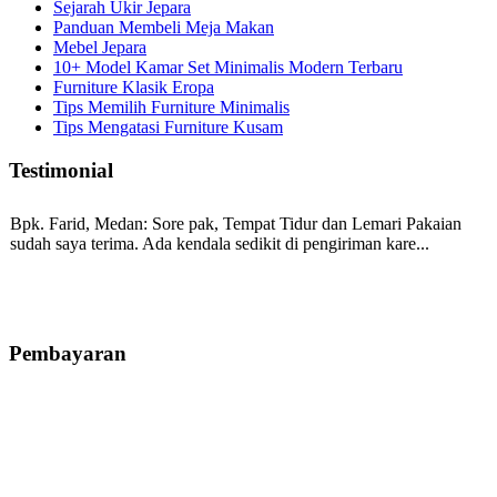
Sejarah Ukir Jepara
Panduan Membeli Meja Makan
Mebel Jepara
10+ Model Kamar Set Minimalis Modern Terbaru
Furniture Klasik Eropa
Tips Memilih Furniture Minimalis
Tips Mengatasi Furniture Kusam
Testimonial
Bpk. Farid, Medan:
Sore pak, Tempat Tidur dan Lemari Pakaian
sudah saya terima. Ada kendala sedikit di pengiriman kare...
Mila-Bandung:
Assalamualaikum Pak, Pesanan kursi tamu, lemari,
bale2 dan kursi teras saya sudah saya terima dan p...
Pembayaran
Ibu Vina, Bogor:
Meja belajar cocok Pak, bagus dan kayu jati tua
seperti yang saya punya di rumah...