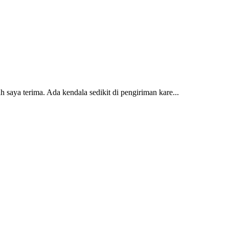
 saya terima. Ada kendala sedikit di pengiriman kare...
2 dan kursi teras saya sudah saya terima dan p...
erti yang saya punya di rumah...