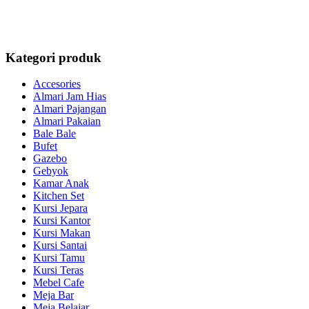
Kategori produk
Accesories
Almari Jam Hias
Almari Pajangan
Almari Pakaian
Bale Bale
Bufet
Gazebo
Gebyok
Kamar Anak
Kitchen Set
Kursi Jepara
Kursi Kantor
Kursi Makan
Kursi Santai
Kursi Tamu
Kursi Teras
Mebel Cafe
Meja Bar
Meja Belajar