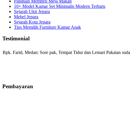
Panduan Membeli Meja Makan
10+ Model Kamar Set Minimalis Modern Terbaru
Sejarah Ukir Jepara
Mebel Jepara
Sejarah Kota Jepara
Tips Memilih Furniture Kamar Anak
Testimonial
Bpk. Farid, Medan:
Sore pak, Tempat Tidur dan Lemari Pakaian sudah
Mila-Bandung:
Assalamualaikum Pak, Pesanan kursi tamu, lemari, bale
Pembayaran
Ibu Vina, Bogor:
Meja belajar cocok Pak, bagus dan kayu jati tua sep