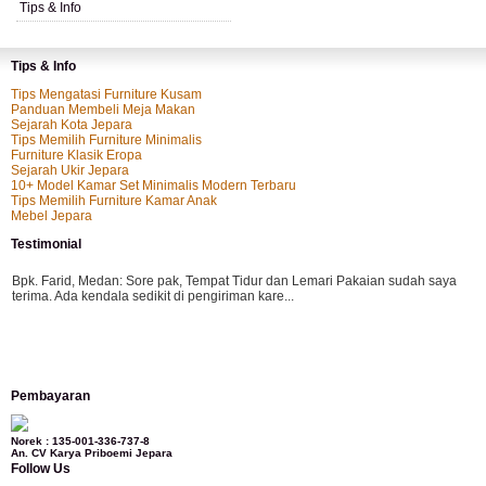
Tips & Info
Tips & Info
Tips Mengatasi Furniture Kusam
Panduan Membeli Meja Makan
Sejarah Kota Jepara
Tips Memilih Furniture Minimalis
Furniture Klasik Eropa
Sejarah Ukir Jepara
10+ Model Kamar Set Minimalis Modern Terbaru
Tips Memilih Furniture Kamar Anak
Mebel Jepara
Testimonial
Bpk. Farid, Medan:
Sore pak, Tempat Tidur dan Lemari Pakaian sudah saya
terima. Ada kendala sedikit di pengiriman kare...
Mila-Bandung:
Assalamualaikum Pak, Pesanan kursi tamu, lemari, bale2 dan
Pembayaran
kursi teras saya sudah saya terima dan p...
Norek : 135-001-336-737-8
An. CV Karya Priboemi Jepara
Follow Us
Ibu Vina, Bogor:
Meja belajar cocok Pak, bagus dan kayu jati tua seperti yang