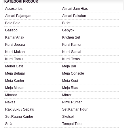
KATEGORI PRODUK
Accesories
Almari Jam Hias
Almari Pajangan
Almari Pakaian
Bale Bale
Bufet
Gazebo
Gebyok
Kamar Anak
Kitchen Set
Kursi Jepara
Kursi Kantor
Kursi Makan
Kursi Santai
Kursi Tamu
Kursi Teras
Mebel Cafe
Meja Bar
Meja Belajar
Meja Console
Meja Kantor
Meja Kopi
Meja Makan
Meja Rias
Mimbar
Mirror
Nakas
Pintu Rumah
Rak Buku / Sepatu
Set Kamar Tidur
Set Ruang Kantor
Sketsel
Sofa
Tempat Tidur