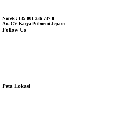
Ibu Jennita, Banjarbaru Kalimantan:
Terima kasih untuk
gebyoknya,, udah sampai,, barangnya sama dengan di foto. Gak
Norek : 135-001-336-737-8
nyesel deh beli geby...
An. CV Karya Priboemi Jepara
Follow Us
Ibu Srie – Jakarta:
Siang Pak, lemarinya dah datang Kerjaannya
rapih, habis ini saya mau pesan lemari pajangan AP 10 j...
Ibu Meidy, Jakarta:
Paakkkk Tempat tidurnya dah sampeeee Keren
dehh Tolong buatin meja makan bulat persis sama foto y...
Peta Lokasi
Hendro Tri P – Surabaya:
Pak Mail kursi kantornya sudah sampai,
saya mengucapkan banyak terima kasih....
Ibu Asa, Cibubur:
Pak Trolynya sudah sampai tadi Makasii ya Pak...