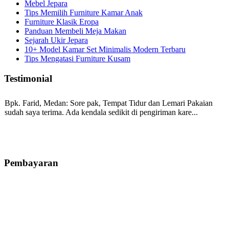
Mebel Jepara
Tips Memilih Furniture Kamar Anak
Furniture Klasik Eropa
Panduan Membeli Meja Makan
Sejarah Ukir Jepara
10+ Model Kamar Set Minimalis Modern Terbaru
Tips Mengatasi Furniture Kusam
Testimonial
Bpk. Farid, Medan:
Sore pak, Tempat Tidur dan Lemari Pakaian
sudah saya terima. Ada kendala sedikit di pengiriman kare...
Mila-Bandung:
Assalamualaikum Pak, Pesanan kursi tamu, lemari,
bale2 dan kursi teras saya sudah saya terima dan p...
Pembayaran
Ibu Vina, Bogor:
Meja belajar cocok Pak, bagus dan kayu jati tua
seperti yang saya punya di rumah...