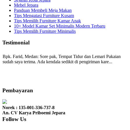
Mebel Jepara
Panduan Membeli Meja Makan
Tips Mengatasi Furniture Kusam
Tips Memilih Furniture Kamar Anak
10+ Model Kamar Set Minimalis Modern Terbaru
Tips Memilih Furniture Minimalis
Testimonial
Bpk. Farid, Medan:
Sore pak, Tempat Tidur dan Lemari Pakaian
sudah saya terima. Ada kendala sedikit di pengiriman kare...
Mila-Bandung:
Assalamualaikum Pak, Pesanan kursi tamu, lemari,
bale2 dan kursi teras saya sudah saya terima dan p...
Pembayaran
Norek : 135-001-336-737-8
Ibu Vina, Bogor:
Meja belajar cocok Pak, bagus dan kayu jati tua
An. CV Karya Priboemi Jepara
seperti yang saya punya di rumah...
Follow Us