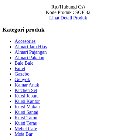
Rp.(Hubungi Cs)
Kode Produk : SOF 32
Lihat Detail Produk
Kategori produk
Accesories
Almari Jam Hias
Almari Pajangan
Almari Pakaian
Bale Bale
Bufet
Gazebo
Gebyok
Kamar Anak
Kitchen Set
Kursi Jepara
Kursi Kantor
Kursi Makan
Kursi Santai
Kursi Tamu
Kursi Teras
Mebel Cafe
Meja Bar